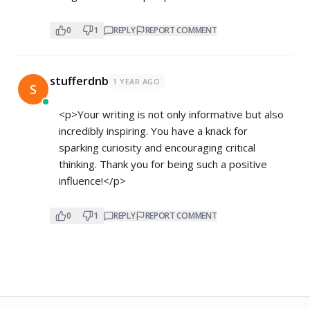
0
1
REPLY
REPORT COMMENT
stufferdnb
1 YEAR AGO
S
<p>Your writing is not only informative but also
incredibly inspiring. You have a knack for
sparking curiosity and encouraging critical
thinking. Thank you for being such a positive
influence!</p>
0
1
REPLY
REPORT COMMENT