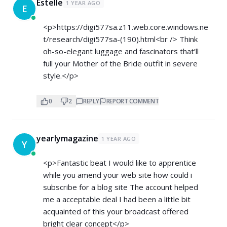
Estelle
1 YEAR AGO
E
<p>
https://digi577sa.z11.web.core.windows.ne
t/research/digi577sa-(190).html<br
/> Think
oh-so-elegant luggage and fascinators that’ll
full your Mother of the Bride outfit in severe
style.</p>
0
2
REPLY
REPORT COMMENT
yearlymagazine
1 YEAR AGO
Y
<p>Fantastic beat I would like to apprentice
while you amend your web site how could i
subscribe for a blog site The account helped
me a acceptable deal I had been a little bit
acquainted of this your broadcast offered
bright clear concept</p>