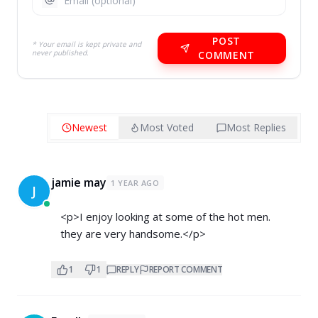
POST
* Your email is kept private and
never published.
COMMENT
Newest
Most Voted
Most Replies
jamie may
1 YEAR AGO
J
<p>I enjoy looking at some of the hot men.
they are very handsome.</p>
1
1
REPLY
REPORT COMMENT