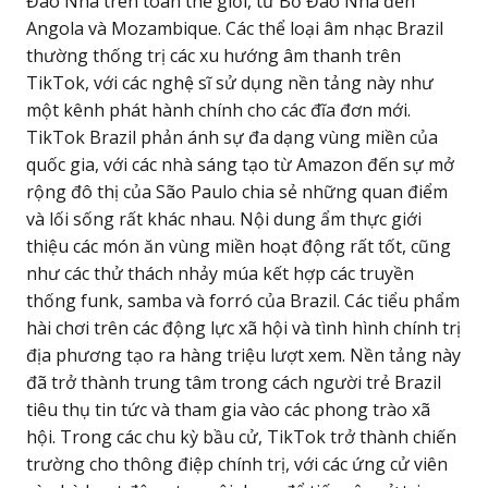
Đào Nha trên toàn thế giới, từ Bồ Đào Nha đến
Angola và Mozambique. Các thể loại âm nhạc Brazil
thường thống trị các xu hướng âm thanh trên
TikTok, với các nghệ sĩ sử dụng nền tảng này như
một kênh phát hành chính cho các đĩa đơn mới.
TikTok Brazil phản ánh sự đa dạng vùng miền của
quốc gia, với các nhà sáng tạo từ Amazon đến sự mở
rộng đô thị của São Paulo chia sẻ những quan điểm
và lối sống rất khác nhau. Nội dung ẩm thực giới
thiệu các món ăn vùng miền hoạt động rất tốt, cũng
như các thử thách nhảy múa kết hợp các truyền
thống funk, samba và forró của Brazil. Các tiểu phẩm
hài chơi trên các động lực xã hội và tình hình chính trị
địa phương tạo ra hàng triệu lượt xem. Nền tảng này
đã trở thành trung tâm trong cách người trẻ Brazil
tiêu thụ tin tức và tham gia vào các phong trào xã
hội. Trong các chu kỳ bầu cử, TikTok trở thành chiến
trường cho thông điệp chính trị, với các ứng cử viên