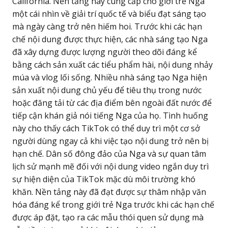
California. Nền tảng này cung cấp cho giới trẻ Nga
một cái nhìn về giải trí quốc tế và biểu đạt sáng tạo
mà ngày càng trở nên hiếm hoi. Trước khi các hạn
chế nội dung được thực hiện, các nhà sáng tạo Nga
đã xây dựng được lượng người theo dõi đáng kể
bằng cách sản xuất các tiểu phẩm hài, nội dung nhảy
múa và vlog lối sống. Nhiều nhà sáng tạo Nga hiện
sản xuất nội dung chủ yếu để tiêu thụ trong nước
hoặc đăng tải từ các địa điểm bên ngoài đất nước để
tiếp cận khán giả nói tiếng Nga của họ. Tình huống
này cho thấy cách TikTok có thể duy trì một cơ sở
người dùng ngay cả khi việc tạo nội dung trở nên bị
hạn chế. Dân số đông đảo của Nga và sự quan tâm
lịch sử mạnh mẽ đối với nội dung video ngắn duy trì
sự hiện diện của TikTok mặc dù môi trường khó
khăn. Nền tảng này đã đạt được sự thâm nhập văn
hóa đáng kể trong giới trẻ Nga trước khi các hạn chế
được áp đặt, tạo ra các mẫu thói quen sử dụng mà