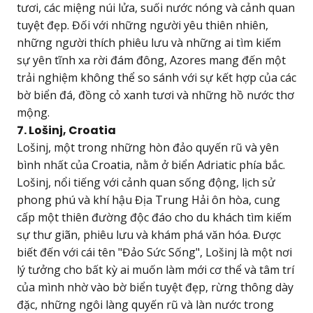
tươi, các miệng núi lửa, suối nước nóng và cảnh quan
tuyệt đẹp. Đối với những người yêu thiên nhiên,
những người thích phiêu lưu và những ai tìm kiếm
sự yên tĩnh xa rời đám đông, Azores mang đến một
trải nghiệm không thể so sánh với sự kết hợp của các
bờ biển đá, đồng cỏ xanh tươi và những hồ nước thơ
mộng.
7. Lošinj, Croatia
Lošinj, một trong những hòn đảo quyến rũ và yên
bình nhất của Croatia, nằm ở biển Adriatic phía bắc.
Lošinj, nổi tiếng với cảnh quan sống động, lịch sử
phong phú và khí hậu Địa Trung Hải ôn hòa, cung
cấp một thiên đường độc đáo cho du khách tìm kiếm
sự thư giãn, phiêu lưu và khám phá văn hóa. Được
biết đến với cái tên "Đảo Sức Sống", Lošinj là một nơi
lý tưởng cho bất kỳ ai muốn làm mới cơ thể và tâm trí
của mình nhờ vào bờ biển tuyệt đẹp, rừng thông dày
đặc, những ngôi làng quyến rũ và làn nước trong