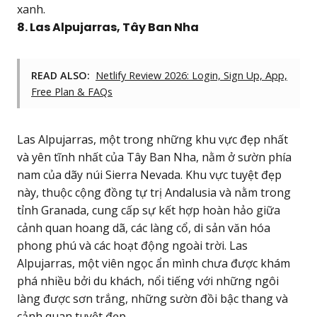
xanh.
8. Las Alpujarras, Tây Ban Nha
READ ALSO:
Netlify Review 2026: Login, Sign Up, App,
Free Plan & FAQs
Las Alpujarras, một trong những khu vực đẹp nhất
và yên tĩnh nhất của Tây Ban Nha, nằm ở sườn phía
nam của dãy núi Sierra Nevada. Khu vực tuyệt đẹp
này, thuộc cộng đồng tự trị Andalusia và nằm trong
tỉnh Granada, cung cấp sự kết hợp hoàn hảo giữa
cảnh quan hoang dã, các làng cổ, di sản văn hóa
phong phú và các hoạt động ngoài trời. Las
Alpujarras, một viên ngọc ẩn mình chưa được khám
phá nhiều bởi du khách, nổi tiếng với những ngôi
làng được sơn trắng, những sườn đồi bậc thang và
cảnh quan tuyệt đẹp.