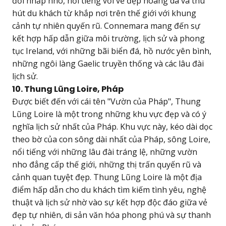
đồi nhấp nhô, nổi tiếng với vẻ đẹp hoang dã và thu
hút du khách từ khắp nơi trên thế giới với khung
cảnh tự nhiên quyến rũ. Connemara mang đến sự
kết hợp hấp dẫn giữa môi trường, lịch sử và phong
tục Ireland, với những bãi biển đá, hồ nước yên bình,
những ngôi làng Gaelic truyền thống và các lâu đài
lịch sử.
10. Thung Lũng Loire, Pháp
Được biết đến với cái tên "Vườn của Pháp", Thung
Lũng Loire là một trong những khu vực đẹp và có ý
nghĩa lịch sử nhất của Pháp. Khu vực này, kéo dài dọc
theo bờ của con sông dài nhất của Pháp, sông Loire,
nổi tiếng với những lâu đài tráng lệ, những vườn
nho đẳng cấp thế giới, những thị trấn quyến rũ và
cảnh quan tuyệt đẹp. Thung Lũng Loire là một địa
điểm hấp dẫn cho du khách tìm kiếm tình yêu, nghệ
thuật và lịch sử nhờ vào sự kết hợp độc đáo giữa vẻ
đẹp tự nhiên, di sản văn hóa phong phú và sự thanh