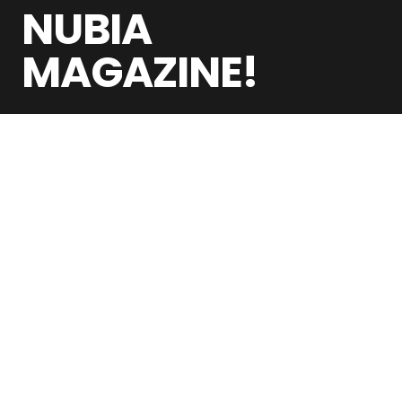
NUBIA
MAGAZINE!
Nubia Magazine is a global digital publication
covering the people, ideas, industries, and
cultural movements shaping the modern
world
NEWSLETTER
Get the latest stories delivered to your inbox.
Subscribe