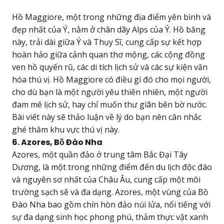
Hồ Maggiore, một trong những địa điểm yên bình và
đẹp nhất của Ý, nằm ở chân dãy Alps của Ý. Hồ băng
này, trải dài giữa Ý và Thụy Sĩ, cung cấp sự kết hợp
hoàn hảo giữa cảnh quan thơ mộng, các cộng đồng
ven hồ quyến rũ, các di tích lịch sử và các sự kiện văn
hóa thú vị. Hồ Maggiore có điều gì đó cho mọi người,
cho dù bạn là một người yêu thiên nhiên, một người
đam mê lịch sử, hay chỉ muốn thư giãn bên bờ nước.
Bài viết này sẽ thảo luận về lý do bạn nên cân nhắc
ghé thăm khu vực thú vị này.
6. Azores, Bồ Đào Nha
Azores, một quần đảo ở trung tâm Bắc Đại Tây
Dương, là một trong những điểm đến du lịch độc đáo
và nguyên sơ nhất của Châu Âu, cung cấp một môi
trường sạch sẽ và đa dạng. Azores, một vùng của Bồ
Đào Nha bao gồm chín hòn đảo núi lửa, nổi tiếng với
sự đa dạng sinh học phong phú, thảm thực vật xanh