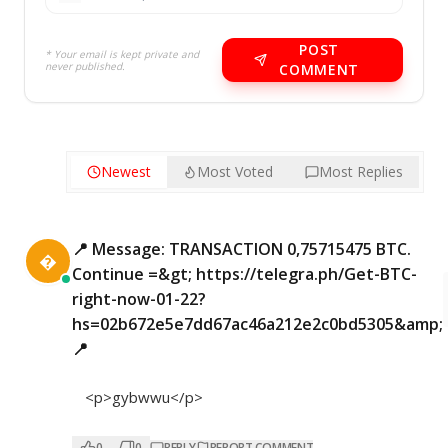
POST
* Your email is kept private and
never published.
COMMENT
Newest
Most Voted
Most Replies
📍 Message: TRANSACTION 0,75715475 BTC.

Continue =&gt; https://telegra.ph/Get-BTC-
right-now-01-22?
hs=02b672e5e7dd67ac46a212e2c0bd5305&amp;
📍
<p>gybwwu</p>
0
0
REPLY
REPORT COMMENT