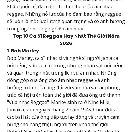
khấu quốc tế, đại diện cho tinh hoa của âm nhạc
reggae. Những nỗ lực của họ đảm bảo rằng reggae
sẽ luôn là một lực lượng quan trọng và có ảnh hưởng
trong ngành công nghiệp âm nhạc.
Top 10 Ca Sĩ Reggae Hay Nhất Thế Giới Năm
2026
1. Bob Marley
Bob Marley, ca sĩ, nhạc sĩ và nghệ sĩ người Jamaica
nổi tiếng, vẫn là một trong những nhân vật nổi tiếng
và quan trọng nhất trong lịch sử âm nhạc. Những
đóng góp của ông cho âm nhạc reggae và ảnh
hưởng to lớn của ông đối với văn hóa và các phong
trào xã hội trên toàn thế giới đã đưa ông trở thành
"Vua nhạc Reggae". Marley sinh ra ở Nine Mile,
Jamaica, vào ngày 6 tháng 2 năm 1945. Cuộc đời và
các bài hát của ông tiếp tục lay động và truyền cảm
hứng cho hàng triệu người trên khắp thế giới.
Robert Nesta Marley, hay còn gọi là Bob Marley, là