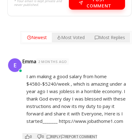
* Your email is kept private and
never published.
COMMENT
Newest
Most Voted
Most Replies
Emma
2 MONTHS AGO
E
I am making a good salary from home
$4580-$5240/week , which is amazing und­er a
year ago I was jobless in a horrible economy. I
thank God every day I was blessed with these
instructions and now its my duty to pay it
forward and share it with Everyone, Here is I
started_______
https://www.jobathome1.com
0
0
REPLY
REPORT COMMENT