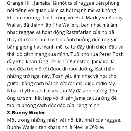
Grange Hill, Jamaica, là một ca sĩ reggae tiên phong
nổi tiếng với quan điểm xã hội mạnh mẽ và không
khoan nhượng. Tosh, cùng với Bob Marley và Bunny
Wailer, đã thành lập The Wailers, ban nhạc mà âm
nhạc reggae và hoạt động Rastafarian của họ đã
thay đổi toàn cầu. Tosh đã ảnh hưởng đến reggae
bằng giọng hát mạnh mẽ, ca từ đầy tính chiến đấu và
thái độ cách mạng của mình. Tuổi thơ của Peter Tosh
đầy khó khăn. Ông lớn lên ở Kingston, Jamaica, là
một đứa trẻ mồ côi được dì nuôi dưỡng. Bất chấp
những trở ngại này, Tosh yêu âm nhạc và học chơi
guitar bằng cách bắt chước các giai điệu radio Mỹ.
Nhạc rhythm and blues của Mỹ đã ảnh hưởng đến
ông từ sớm, kết hợp với di sản Jamaica của ông để
tạo ra phong cách độc đáo của riêng mình.
3. Bunny Wailer
Một trong những nhân vật nổi bật nhất của reggae,
Bunny Wailer, tên khai sinh là Neville O'Riley