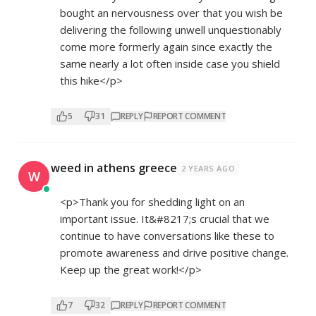
bought an nervousness over that you wish be
delivering the following unwell unquestionably
come more formerly again since exactly the
same nearly a lot often inside case you shield
this hike</p>
5
31
REPLY
REPORT COMMENT
weed in athens greece
2 YEARS AGO
W
<p>Thank you for shedding light on an
important issue. It&#8217;s crucial that we
continue to have conversations like these to
promote awareness and drive positive change.
Keep up the great work!</p>
7
32
REPLY
REPORT COMMENT