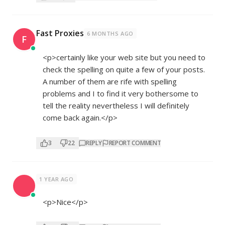
Fast Proxies
6 MONTHS AGO
F
<p>certainly like your web site but you need to
check the spelling on quite a few of your posts.
A number of them are rife with spelling
problems and I to find it very bothersome to
tell the reality nevertheless I will definitely
come back again.</p>
3
22
REPLY
REPORT COMMENT
1 YEAR AGO
<p>Nice</p>