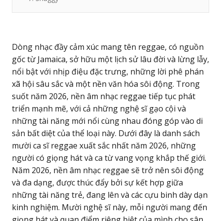
Dòng nhạc đầy cảm xúc mang tên reggae, có nguồn
gốc từ Jamaica, sở hữu một lịch sử lâu đời và lừng lẫy,
nổi bật với nhịp điệu đặc trưng, những lời phê phán
xã hội sâu sắc và một nền văn hóa sôi động. Trong
suốt năm 2026, nền âm nhạc reggae tiếp tục phát
triển mạnh mẽ, với cả những nghệ sĩ gạo cội và
những tài năng mới nổi cùng nhau đóng góp vào di
sản bất diệt của thể loại này. Dưới đây là danh sách
mười ca sĩ reggae xuất sắc nhất năm 2026, những
người có giọng hát và ca từ vang vọng khắp thế giới.
Năm 2026, nền âm nhạc reggae sẽ trở nên sôi động
và đa dạng, được thúc đẩy bởi sự kết hợp giữa
những tài năng trẻ, đang lên và các cựu binh dày dạn
kinh nghiệm. Mười nghệ sĩ này, mỗi người mang đến
giọng hát và quan điểm riêng biệt của mình cho sân