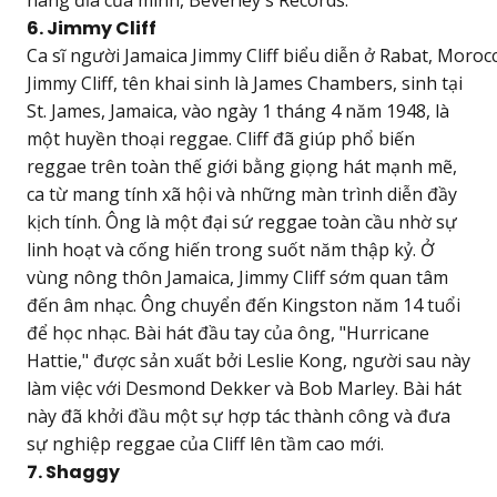
6. Jimmy Cliff
Ca sĩ người Jamaica Jimmy Cliff biểu diễn ở Rabat, Moro
Jimmy Cliff, tên khai sinh là James Chambers, sinh tại
St. James, Jamaica, vào ngày 1 tháng 4 năm 1948, là
một huyền thoại reggae. Cliff đã giúp phổ biến
reggae trên toàn thế giới bằng giọng hát mạnh mẽ,
ca từ mang tính xã hội và những màn trình diễn đầy
kịch tính. Ông là một đại sứ reggae toàn cầu nhờ sự
linh hoạt và cống hiến trong suốt năm thập kỷ. Ở
vùng nông thôn Jamaica, Jimmy Cliff sớm quan tâm
đến âm nhạc. Ông chuyển đến Kingston năm 14 tuổi
để học nhạc. Bài hát đầu tay của ông, "Hurricane
Hattie," được sản xuất bởi Leslie Kong, người sau này
làm việc với Desmond Dekker và Bob Marley. Bài hát
này đã khởi đầu một sự hợp tác thành công và đưa
sự nghiệp reggae của Cliff lên tầm cao mới.
7. Shaggy