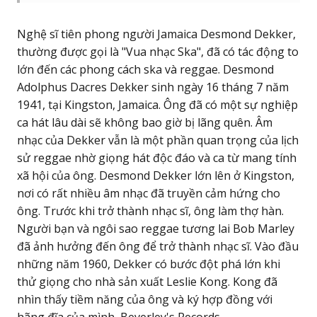
Nghệ sĩ tiên phong người Jamaica Desmond Dekker,
thường được gọi là "Vua nhạc Ska", đã có tác động to
lớn đến các phong cách ska và reggae. Desmond
Adolphus Dacres Dekker sinh ngày 16 tháng 7 năm
1941, tại Kingston, Jamaica. Ông đã có một sự nghiệp
ca hát lâu dài sẽ không bao giờ bị lãng quên. Âm
nhạc của Dekker vẫn là một phần quan trọng của lịch
sử reggae nhờ giọng hát độc đáo và ca từ mang tính
xã hội của ông. Desmond Dekker lớn lên ở Kingston,
nơi có rất nhiều âm nhạc đã truyền cảm hứng cho
ông. Trước khi trở thành nhạc sĩ, ông làm thợ hàn.
Người bạn và ngôi sao reggae tương lai Bob Marley
đã ảnh hưởng đến ông để trở thành nhạc sĩ. Vào đầu
những năm 1960, Dekker có bước đột phá lớn khi
thử giọng cho nhà sản xuất Leslie Kong. Kong đã
nhìn thấy tiềm năng của ông và ký hợp đồng với
hãng đĩa của mình, Beverley's Records.