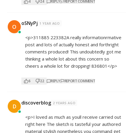
4
24
REPLY
REPORT COMMENT
oSNyPj
1 YEAR AGO
O
<p>311885 223382A really informationrmative
post and lots of actually honest and forthright
comments produced! This undoubtedly got me
thinking a whole lot about this concern so
cheers a whole lot for dropping! 836801</p>
6
22
REPLY
REPORT COMMENT
discoverblog
2 YEARS AGO
D
<p>I loved as much as youll receive carried out
right here The sketch is tasteful your authored
material stylish nonetheless you command get