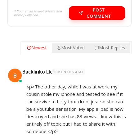
POST
* Your email is kept private and
never published.
COMMENT
Newest
Most Voted
Most Replies
Backlinko Llc
8 MONTHS AGO
B
<p>The other day, while I was at work, my
cousin stole my iphone and tested to see if it
can survive a thirty foot drop, just so she can
be a youtube sensation. My apple ipad is now
destroyed and she has 83 views. I know this is
entirely off topic but I had to share it with
someone!</p>