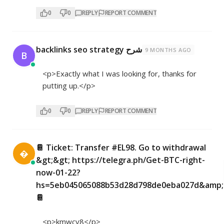
0
0
REPLY
REPORT COMMENT
backlinks seo strategy شرح
9 MONTHS AGO
B
<p>Exactly what I was looking for, thanks for
putting up.</p>
0
0
REPLY
REPORT COMMENT
📔 Ticket: Transfer #EL98. Go to withdrawal

&gt;&gt; https://telegra.ph/Get-BTC-right-
now-01-22?
hs=5eb045065088b53d28d798de0eba027d&amp;
📔
<p>kmwcv8</p>