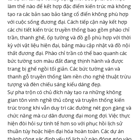
làm thế nào để kết hợp đặc điểm kiến trúc mà không
tạo ra các bản sao bảo tàng cổ điển không phù hợp
với cuộc sống đương đại. Cách tiếp cận này kết hợp
các chi tiết kiến trúc truyền thống bao gồm phào chỉ
trần, thanh ghế, ốp tường và đồ gỗ phù hợp với thời
kỳ với vật liệu hiện đại, bảng màu cập nhật và đồ nội
thất đương đại. Phào chỉ trần có thể bao quanh các
bức tường sơn màu đất đang thịnh hành và được
trang bị ghế ngồi tối giản. Các bức tường ván và
thanh gỗ truyền thống làm nền cho nghệ thuật trừu
tượng và đèn chiếu sáng kiểu dáng đẹp.
Sự pha trộn có chủ đích này tạo ra những không
gian tôn vinh nghề thủ công và truyền thống kiến
trúc trong khi vẫn duy trì các đường nét gọn gàng và
chức năng mà cư dân đương đại mong đợi. Việc thực
hiện đòi hỏi sự tinh tế hơn so với phục hồi lịch sử
thuần túy hoặc hiện đại hóa hoàn toàn. Các dự án
thành công xác định yếu tố lịch sử nào đóng góp vào