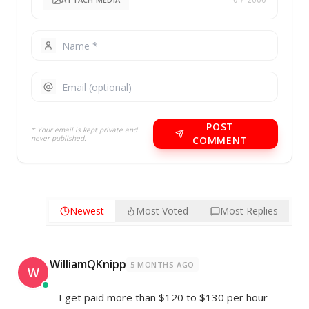
POST
* Your email is kept private and
never published.
COMMENT
Newest
Most Voted
Most Replies
WilliamQKnipp
5 MONTHS AGO
W
I get paid more than $120 to $130 per hour