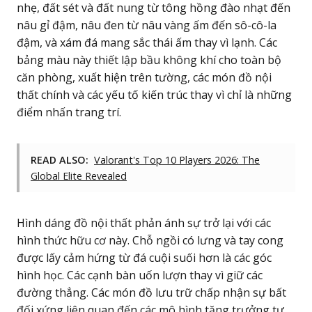
nhẹ, đất sét và đất nung từ tông hồng đào nhạt đến
nâu gỉ đậm, nâu đen từ nâu vàng ấm đến sô-cô-la
đậm, và xám đá mang sắc thái ấm thay vì lạnh. Các
bảng màu này thiết lập bầu không khí cho toàn bộ
căn phòng, xuất hiện trên tường, các món đồ nội
thất chính và các yếu tố kiến trúc thay vì chỉ là những
điểm nhấn trang trí.
READ ALSO:
Valorant's Top 10 Players 2026: The
Global Elite Revealed
Hình dáng đồ nội thất phản ánh sự trở lại với các
hình thức hữu cơ này. Chỗ ngồi có lưng và tay cong
được lấy cảm hứng từ đá cuội suối hơn là các góc
hình học. Các cạnh bàn uốn lượn thay vì giữ các
đường thẳng. Các món đồ lưu trữ chấp nhận sự bất
đối xứng liên quan đến các mô hình tăng trưởng tự