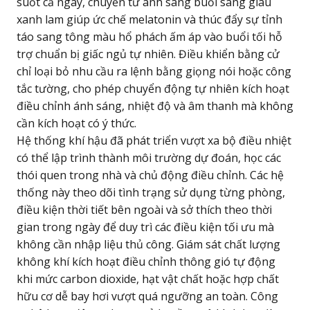
suốt cả ngày, chuyển từ ánh sáng buổi sáng giàu
xanh lam giúp ức chế melatonin và thúc đẩy sự tỉnh
táo sang tông màu hổ phách ấm áp vào buổi tối hỗ
trợ chuẩn bị giấc ngủ tự nhiên. Điều khiển bằng cử
chỉ loại bỏ nhu cầu ra lệnh bằng giọng nói hoặc công
tắc tường, cho phép chuyển động tự nhiên kích hoạt
điều chỉnh ánh sáng, nhiệt độ và âm thanh mà không
cần kích hoạt có ý thức.
Hệ thống khí hậu đã phát triển vượt xa bộ điều nhiệt
có thể lập trình thành môi trường dự đoán, học các
thói quen trong nhà và chủ động điều chỉnh. Các hệ
thống này theo dõi tình trạng sử dụng từng phòng,
điều kiện thời tiết bên ngoài và sở thích theo thời
gian trong ngày để duy trì các điều kiện tối ưu mà
không cần nhập liệu thủ công. Giám sát chất lượng
không khí kích hoạt điều chỉnh thông gió tự động
khi mức carbon dioxide, hạt vật chất hoặc hợp chất
hữu cơ dễ bay hơi vượt quá ngưỡng an toàn. Công