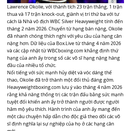
Lawrence Okolie, với thành tích 23 trận thắng, 1 trận
thua và 17 trận knock-out, giành vị trí thứ ba với tư
cách là Nhà vô địch WBC Silver Heavyweight tính đến
tháng 2 năm 2026. Chuyển từ hạng bán nặng, Okolie
đã nhanh chóng thích nghi với yêu cầu của hạng cân
nặng hơn. Dữ liệu của Box.Live từ tháng 4 năm 2026
và các cập nhật từ WBCboxing.com khẳng định thứ
hạng của anh ấy trong số các võ sĩ hạng nặng hàng
đầu của nhiều tổ chức.
Nổi tiếng với sức mạnh hủy diệt và vóc dáng thể
thao, Okolie đã trở thành một đối thủ đáng gờm.
Heavyweightboxing.com lưu ý vào tháng 4 năm 2026
rằng khả năng thống trị các trận đấu bằng sức mạnh
tuyệt đối khiến anh ấy trở thành người được người
hâm mộ yêu thích. Hành trình của anh ấy mang đến
một câu chuyện hấp dẫn cho độc giả theo dõi các võ
sĩ định nghĩa lại sự nghiệp của họ ở các hạng cân
mới.