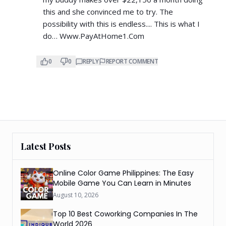
this and she convinced me to try. The
possibility with this is endless.... This is what I
do… W­w­w­.­P­a­y­A­t­H­o­m­e­1­.­C­o­m
0
0
REPLY
REPORT COMMENT
Latest Posts
Online Color Game Philippines: The Easy
Mobile Game You Can Learn in Minutes
August 10, 2026
Top 10 Best Coworking Companies In The
World 2026