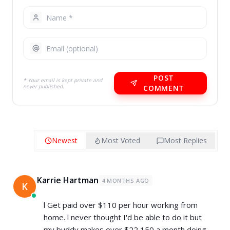
POST
* Your email is kept private and
never published.
COMMENT
Newest
Most Voted
Most Replies
Karrie Hartman
4 MONTHS AGO
K
l Get paid over $110 per hour working from
home. l never thought I'd be able to do it but
my buddy makes over $22,150 a month doing