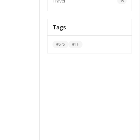
Travel
95
Tags
#
SPS
#
TF