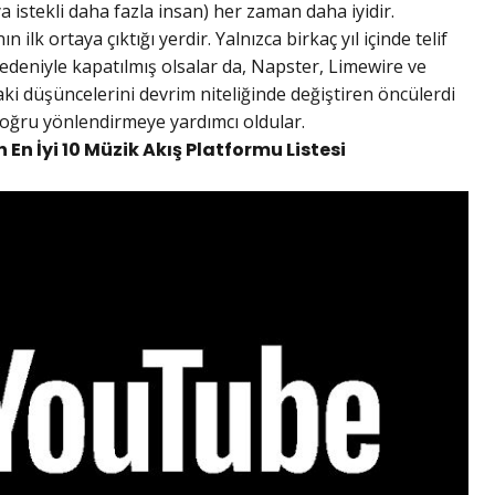
 istekli daha fazla insan) her zaman daha iyidir.
 ilk ortaya çıktığı yerdir. Yalnızca birkaç yıl içinde telif
nedeniyle kapatılmış olsalar da, Napster, Limewire ve
ki düşüncelerini devrim niteliğinde değiştiren öncülerdi
e doğru yönlendirmeye yardımcı oldular.
En İyi 10 Müzik Akış Platformu Listesi