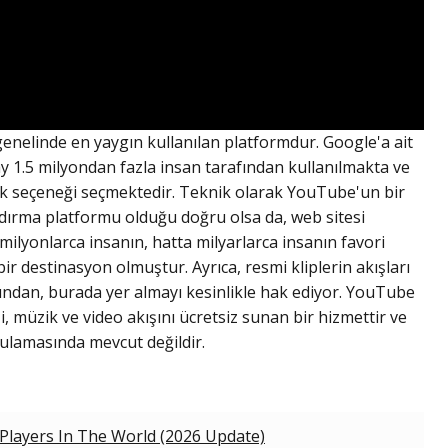
enelinde en yaygın kullanılan platformdur. Google'a ait
 ay 1.5 milyondan fazla insan tarafından kullanılmakta ve
üzik seçeneği seçmektedir. Teknik olarak YouTube'un bir
ındırma platformu olduğu doğru olsa da, web sitesi
milyonlarca insanın, hatta milyarlarca insanın favori
 bir destinasyon olmuştur. Ayrıca, resmi kliplerin akışları
undan, burada yer almayı kesinlikle hak ediyor. YouTube
i, müzik ve video akışını ücretsiz sunan bir hizmettir ve
ulamasında mevcut değildir.
 Players In The World (2026 Update)