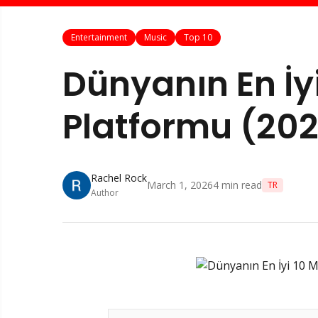
Entertainment
Music
Top 10
Dünyanın En İyi
Platformu (20
Rachel Rock
March 1, 2026
4
min read
TR
Author