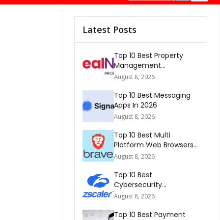
Latest Posts
Top 10 Best Property
Management
Companies In South
August 8, 2026
Africa 2026
Top 10 Best Messaging
Apps In 2026
August 8, 2026
Top 10 Best Multi
Platform Web Browsers
In The world 2026
August 8, 2026
Top 10 Best
Cybersecurity
Companies In America
August 8, 2026
2026
Top 10 Best Payment