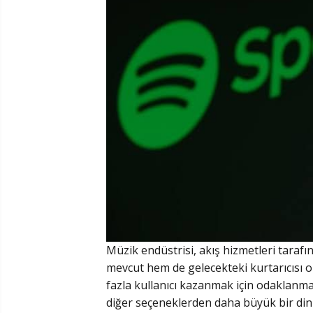
Müzik endüstrisi, akış hizmetleri taraf
mevcut hem de gelecekteki kurtarıcısı 
fazla kullanıcı kazanmak için odaklanmak
diğer seçeneklerden daha büyük bir dinley