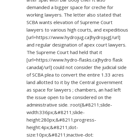
demanded a bigger space for creche for
working lawyers. The letter also stated that
SCBA wants elevation of Supreme Court
lawyers to various high courts, and expeditious
[url=
https://www.hydrojug.ca]hydrojug[/url]
and regular designation of apex court lawyers.
The Supreme Court had held that it
[url=
https://www.hydro-flasks.ca]hydro
flask
canada[/url] could not consider the judicial side
of SCBA plea to convert the entire 1.33 acres
land allotted to it by the Central government
as space for lawyers ; chambers, an had left
the issue open to be considered on the
administrative side. :root{&#8211;slide-
width:336px;&#8211;slide-
height:280px;&#8211;progress-
height:4px;&#8211;dot-
size:10px;&#8211;inactive-dot: