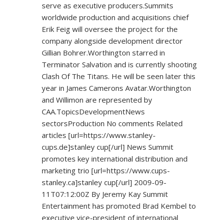
serve as executive producers.Summits
worldwide production and acquisitions chief
Erik Feig will oversee the project for the
company alongside development director
Gillian Bohrer.Worthington starred in
Terminator Salvation and is currently shooting
Clash Of The Titans. He will be seen later this
year in James Camerons Avatar.Worthington
and Willimon are represented by
CAA.TopicsDevelopmentNews
sectorsProduction No comments Related
articles [url=
https://www.stanley-
cups.de]stanley
cup[/url] News Summit
promotes key international distribution and
marketing trio [url=
https://www.cups-
stanley.ca]stanley
cup[/url] 2009-09-
11T07:12:00Z By Jeremy Kay Summit
Entertainment has promoted Brad Kembel to
executive vice-president of international