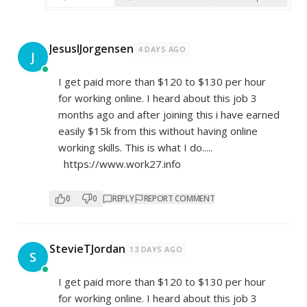
JesusIJorgensen
4 DAYS AGO
J
I get paid more than $120 to $130 per hour
for working online. I heard about this job 3
months ago and after joining this i have earned
easily $15k from this without having online
working skills. This is what I do.....
https://www.work27.info
0
0
REPLY
REPORT COMMENT
StevieTJordan
13 DAYS AGO
S
I get paid more than $120 to $130 per hour
for working online. I heard about this job 3