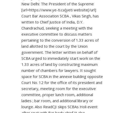
New Delhi: The President of the Supreme
[url=
https://www.ye-ti.ca]yeti
website[/url]
Court Bar Association SCBA , Vikas Singh, has
written to Chief Justice of India, D.Y.
Chandrachud, seeking a meeting with the
executive committee to discuss matters
pertaining to the conversion of 1.33 acres of
land allotted to the court by the Union
government. The letter written on behalf of
SCBA urged to immediately start work on the
1.33 acres of land by constructing maximum
number of chambers for lawyers. It sought
space for SCBA in the annexe building opposite
Court No. 12 for the office of its president and
secretary, meeting room for the executive
committee, proper lunch room, additional
ladies ; bar room, and additional library or
lounge. Also ReadCJI skips SCBAs Holi event
after spat with Bar body chief It also