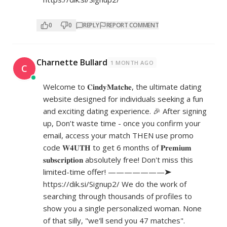
0
0
REPLY
REPORT COMMENT
Charnette Bullard
1 MONTH AGO
C
Welcome to 𝐂𝐢𝐧𝐝𝐲𝐌𝐚𝐭𝐜𝐡𝐞, the ultimate dating
website designed for individuals seeking a fun
and exciting dating experience. 🎉 After signing
up, Don’t waste time - once you confirm your
email, access your match THEN use promo
code 𝐖𝟒𝐔𝐓𝐇 to get 6 months of 𝐏𝐫𝐞𝐦𝐢𝐮𝐦
𝐬𝐮𝐛𝐬𝐜𝐫𝐢𝐩𝐭𝐢𝐨𝐧 absolutely free! Don't miss this
limited-time offer! ———————➤
https://dik.si/Signup2/
We do the work of
searching through thousands of profiles to
show you a single personalized woman. None
of that silly, "we'll send you 47 matches".