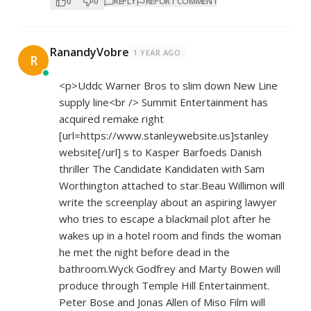
0
0
REPLY
REPORT COMMENT
RanandyVobre
1 YEAR AGO
R
<p>Uddc Warner Bros to slim down New Line
supply line<br /> Summit Entertainment has
acquired remake right
[url=
https://www.stanleywebsite.us]stanley
website[/url] s to Kasper Barfoeds Danish
thriller The Candidate Kandidaten with Sam
Worthington attached to star.Beau Willimon will
write the screenplay about an aspiring lawyer
who tries to escape a blackmail plot after he
wakes up in a hotel room and finds the woman
he met the night before dead in the
bathroom.Wyck Godfrey and Marty Bowen will
produce through Temple Hill Entertainment.
Peter Bose and Jonas Allen of Miso Film will