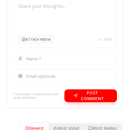
ATTACH MEDIA
0
/ 2000
POST
* Your email is kept private and
never published.
COMMENT
Newest
Most Voted
Most Replies