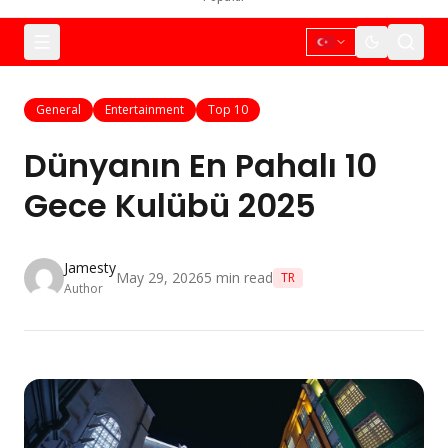
General
Entertainment
Top 10
Dünyanın En Pahalı 10
Gece Kulübü 2025
Jamesty
May 29, 2026
5
min read
TR
Author