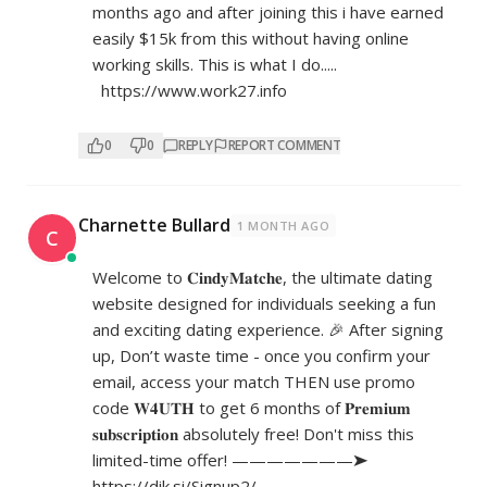
months ago and after joining this i have earned
easily $15k from this without having online
working skills. This is what I do.....
https://www.work27.info
0
0
REPLY
REPORT COMMENT
Charnette Bullard
1 MONTH AGO
C
Welcome to 𝐂𝐢𝐧𝐝𝐲𝐌𝐚𝐭𝐜𝐡𝐞, the ultimate dating
website designed for individuals seeking a fun
and exciting dating experience. 🎉 After signing
up, Don’t waste time - once you confirm your
email, access your match THEN use promo
code 𝐖𝟒𝐔𝐓𝐇 to get 6 months of 𝐏𝐫𝐞𝐦𝐢𝐮𝐦
𝐬𝐮𝐛𝐬𝐜𝐫𝐢𝐩𝐭𝐢𝐨𝐧 absolutely free! Don't miss this
limited-time offer! ———————➤
https://dik.si/Signup2/