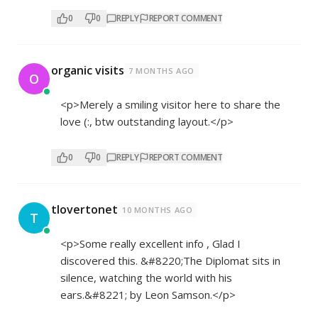
0
0
REPLY
REPORT COMMENT
organic visits
7 MONTHS AGO
O
<p>Merely a smiling visitor here to share the
love (:, btw outstanding layout.</p>
0
0
REPLY
REPORT COMMENT
tlovertonet
10 MONTHS AGO
T
<p>Some really excellent info , Glad I
discovered this. &#8220;The Diplomat sits in
silence, watching the world with his
ears.&#8221; by Leon Samson.</p>