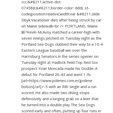
ccc;&#8211;active-dot:
074588;&#8211;border-color: ddd} .st-
code{position:relative;width:var &#8211;slide
Dbyk Vacationer dies after being struck by car
on Maine sidewalk<br /> PORTLAND, Maine
鈥?Kevin McAvoy matched a career-high with
seven innings pitched on Tuesday night as the
Portland Sea Dogs clubbed their way to a 10-4
Eastern League baseball win over the
Harrisburg Senators in the series opener on
Tuesday night at Hadlock Field.Top Red Sox
prospect Yoan Moncada made his Double-A
debut for Portland 26-43 and went 1-fo
[url=
https://www.polenes.com.es]polene
bolsos[/url] r-5 with an RBI single and a run
scored. He also made two diving stops
defensively and a lunging grab on a liner that
he turned into a double play.The Sea Dogs
scored early and often, putting up four runs in