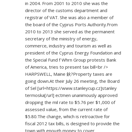
in 2004. From 2001 to 2010 she was the
director of the customs department and
registrar of VAT. She was also a member of
the board of the Cyprus Ports Authority.From
2010 to 2013 she served as the permanent
secretary of the ministry of energy,
commerce, industry and tourism as well as
president of the Cyprus Energy Foundation and
the Special Fund f Whrn Group protests Bank
of America, tries to present tax bill<br />
HARPSWELL, Maine 鈥?Property taxes are
going down.At their July 26 meeting, the Board
of Sel [url=
https://www.stanleycup.cz]stanley
termoska[/url] ectmen unanimously approved
dropping the mil rate to $5.76 per $1,000 of
assessed value, from the current rate of
$5.80.The change, which is retroactive for
fiscal 2012 tax bills, is designed to provide the
town with enough money to cover