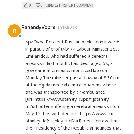
0
0
REPLY
REPORT COMMENT
RanandyVobre
1 YEAR AGO
R
<p>Cwna Resilient Russian banks lean inwards
in pursuit of profit<br /> Labour Minister Zeta
Emilianidou, who had suffered a cerebral
aneurysm last month, has died, aged 68, a
government announcement said late on
Monday.The minister passed away at 8.30pm
at the Ygeia medical centre in Athens where
she was transported by air-ambulance
[url=
https://www.stanley-cups.fr]stanley
fr[/url] after suffering a cerebral aneurysm on
May 15. It is with dee [url=
https://www.cup-
stanley.de]stanley
cup[/url] pest sorrow that
the Presidency of the Republic announces that