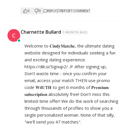
0
0
REPLY
REPORT COMMENT
Charnette Bullard
1 MONTH AGO
C
Welcome to 𝐂𝐢𝐧𝐝𝐲𝐌𝐚𝐭𝐜𝐡𝐞, the ultimate dating
website designed for individuals seeking a fun
and exciting dating experience.
https://dik.si/Signup2/
🎉 After signing up,
Don’t waste time - once you confirm your
email, access your match THEN use promo
code 𝐖𝟒𝐔𝐓𝐇 to get 6 months of 𝐏𝐫𝐞𝐦𝐢𝐮𝐦
𝐬𝐮𝐛𝐬𝐜𝐫𝐢𝐩𝐭𝐢𝐨𝐧 absolutely free! Don't miss this
limited-time offer! We do the work of searching
through thousands of profiles to show you a
single personalized woman. None of that silly,
"we'll send you 47 matches".