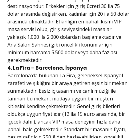
destinasyondur. Erkekler için giriş ücreti 30 ila 75
dolar arasında değişirken, kadınlar için 20 ila 50 dolar
arasında olmaktadır. Etkinliğin en pahalı kısmı VIP
masa servisi olup, giriş seviyesindeki masalar
yaklaşık 1.000 ila 2.000 dolardan başlamaktadır ve
Ana Salon Sahnesi gibi öncelikli konumlar için
minimum harcama 5.500 dolar veya daha fazlası
gerekmektedir.
4. La Fira – Barcelona, İspanya
Barcelona'da bulunan La Fira, geleneksel İspanyol
zarafeti ve şıklığını bir araya getiren eşsiz bir mekan
sunmaktadır. Eşsiz iç tasarımı ve canlı müziği ile
tanınan bu mekan, modaya uygun bir müşteri
kitlesini kendine çekmektedir. Genel giriş biletleri
oldukça uygun fiyatlıdır (12 ila 15 euro arasında, bir
içecek dahil), ancak VIP masa deneyimi hızla daha
pahalı hale gelmektedir. Standart bir masanın fiyatı,
beş misafir için 250 €'dan başlayabilirken, öncelikli