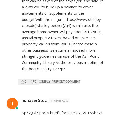
that can be asked of the taxpayer, she said. It
allows you to build up a balance to cover
abatements or supplements to the
budget.With the ne [url=
https://www.stanley-
cups.de]stanley
becher[/url] w mil rate, the
average homeowner will pay about $1,750 in
annual property taxes, based on average
property values from 2009.Library leaseIn
other business, selectmen imposed more
stringent guidelines on use of the Ash Point
Community Library.At the previous meeting of
the board on July 12</p>
0
0
REPLY
REPORT COMMENT
ThonaserStuch
1 YEAR AGO
T
<p>Zgxl Sports briefs for June 27, 2016<br />