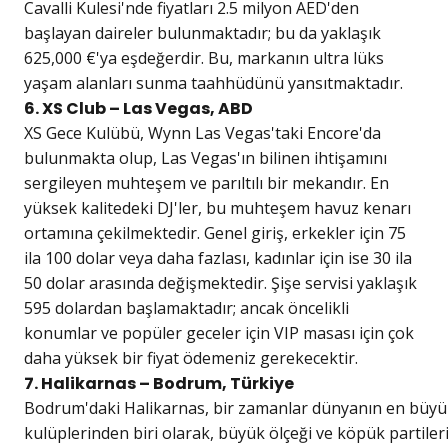
Cavalli Kulesi'nde fiyatları 2.5 milyon AED'den
başlayan daireler bulunmaktadır; bu da yaklaşık
625,000 €'ya eşdeğerdir. Bu, markanın ultra lüks
yaşam alanları sunma taahhüdünü yansıtmaktadır.
6. XS Club – Las Vegas, ABD
XS Gece Kulübü, Wynn Las Vegas'taki Encore'da
bulunmakta olup, Las Vegas'ın bilinen ihtişamını
sergileyen muhteşem ve parıltılı bir mekandır. En
yüksek kalitedeki DJ'ler, bu muhteşem havuz kenarı
ortamına çekilmektedir. Genel giriş, erkekler için 75
ila 100 dolar veya daha fazlası, kadınlar için ise 30 ila
50 dolar arasında değişmektedir. Şişe servisi yaklaşık
595 dolardan başlamaktadır; ancak öncelikli
konumlar ve popüler geceler için VIP masası için çok
daha yüksek bir fiyat ödemeniz gerekecektir.
7. Halikarnas – Bodrum, Türkiye
Bodrum'daki Halikarnas, bir zamanlar dünyanın en büyü
kulüplerinden biri olarak, büyük ölçeği ve köpük partiler