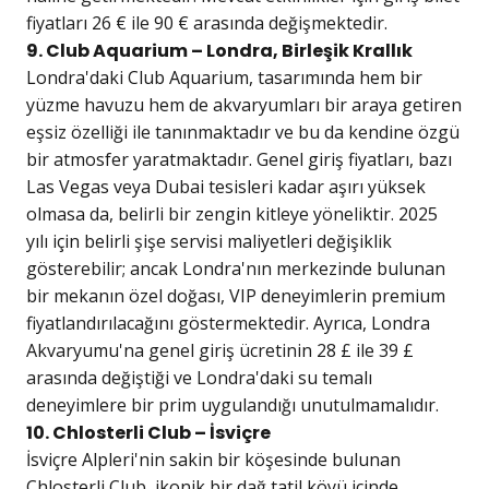
fiyatları 26 € ile 90 € arasında değişmektedir.
9. Club Aquarium – Londra, Birleşik Krallık
Londra'daki Club Aquarium, tasarımında hem bir
yüzme havuzu hem de akvaryumları bir araya getiren
eşsiz özelliği ile tanınmaktadır ve bu da kendine özgü
bir atmosfer yaratmaktadır. Genel giriş fiyatları, bazı
Las Vegas veya Dubai tesisleri kadar aşırı yüksek
olmasa da, belirli bir zengin kitleye yöneliktir. 2025
yılı için belirli şişe servisi maliyetleri değişiklik
gösterebilir; ancak Londra'nın merkezinde bulunan
bir mekanın özel doğası, VIP deneyimlerin premium
fiyatlandırılacağını göstermektedir. Ayrıca, Londra
Akvaryumu'na genel giriş ücretinin 28 £ ile 39 £
arasında değiştiği ve Londra'daki su temalı
deneyimlere bir prim uygulandığı unutulmamalıdır.
10. Chlosterli Club – İsviçre
İsviçre Alpleri'nin sakin bir köşesinde bulunan
Chlosterli Club, ikonik bir dağ tatil köyü içinde