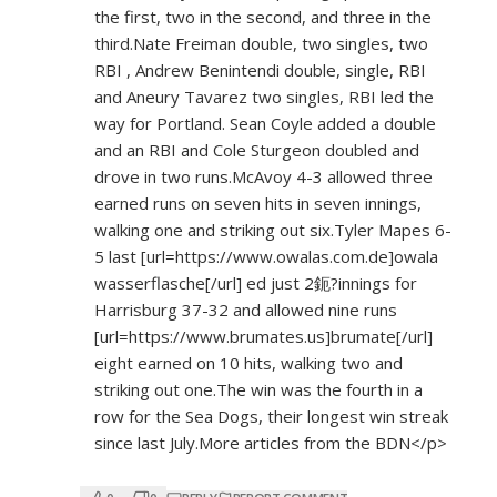
the first, two in the second, and three in the
third.Nate Freiman double, two singles, two
RBI , Andrew Benintendi double, single, RBI
and Aneury Tavarez two singles, RBI led the
way for Portland. Sean Coyle added a double
and an RBI and Cole Sturgeon doubled and
drove in two runs.McAvoy 4-3 allowed three
earned runs on seven hits in seven innings,
walking one and striking out six.Tyler Mapes 6-
5 last [url=
https://www.owalas.com.de]owala
wasserflasche[/url] ed just 2鈪?innings for
Harrisburg 37-32 and allowed nine runs
[url=
https://www.brumates.us]brumate[/url]
eight earned on 10 hits, walking two and
striking out one.The win was the fourth in a
row for the Sea Dogs, their longest win streak
since last July.More articles from the BDN</p>