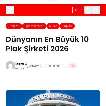
General
Entertainment
Music
Top 10
Dünyanın En Büyük 10
Plak Şirketi 2026
Jamesty
January 7, 2026
10
min read
TR
Author