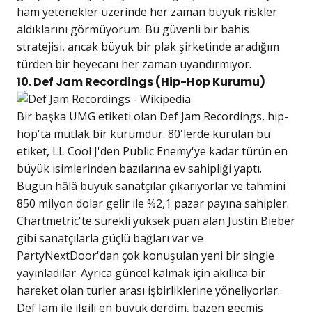
ham yetenekler üzerinde her zaman büyük riskler
aldıklarını görmüyorum. Bu güvenli bir bahis
stratejisi, ancak büyük bir plak şirketinde aradığım
türden bir heyecanı her zaman uyandırmıyor.
10. Def Jam Recordings (Hip-Hop Kurumu)
Bir başka UMG etiketi olan Def Jam Recordings, hip-
hop'ta mutlak bir kurumdur. 80'lerde kurulan bu
etiket, LL Cool J'den Public Enemy'ye kadar türün en
büyük isimlerinden bazılarına ev sahipliği yaptı.
Bugün hâlâ büyük sanatçılar çıkarıyorlar ve tahmini
850 milyon dolar gelir ile %2,1 pazar payına sahipler.
Chartmetric'te sürekli yüksek puan alan Justin Bieber
gibi sanatçılarla güçlü bağları var ve
PartyNextDoor'dan çok konuşulan yeni bir single
yayınladılar. Ayrıca güncel kalmak için akıllıca bir
hareket olan türler arası işbirliklerine yöneliyorlar.
Def Jam ile ilgili en büyük derdim, bazen geçmiş