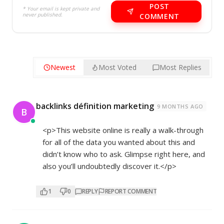
POST
* Your email is kept private and
never published.
COMMENT
Newest
Most Voted
Most Replies
backlinks définition marketing
9 MONTHS AGO
B
<p>This website online is really a walk-through
for all of the data you wanted about this and
didn’t know who to ask. Glimpse right here, and
also you’ll undoubtedly discover it.</p>
1
0
REPLY
REPORT COMMENT