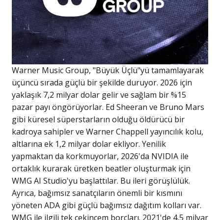
Warner Music Group, "Büyük Üçlü"yü tamamlayarak
üçüncü sırada güçlü bir şekilde duruyor. 2026 için
yaklaşık 7,2 milyar dolar gelir ve sağlam bir %15
pazar payı öngörüyorlar. Ed Sheeran ve Bruno Mars
gibi küresel süperstarların olduğu öldürücü bir
kadroya sahipler ve Warner Chappell yayıncılık kolu,
altlarına ek 1,2 milyar dolar ekliyor. Yenilik
yapmaktan da korkmuyorlar, 2026'da NVIDIA ile
ortaklık kurarak üretken beatler oluşturmak için
WMG AI Studio'yu başlattılar. Bu ileri görüşlülük.
Ayrıca, bağımsız sanatçıların önemli bir kısmını
yöneten ADA gibi güçlü bağımsız dağıtım kolları var.
WMG ile ilgili tek çekincem borçları. 2021'de 4,5 milyar