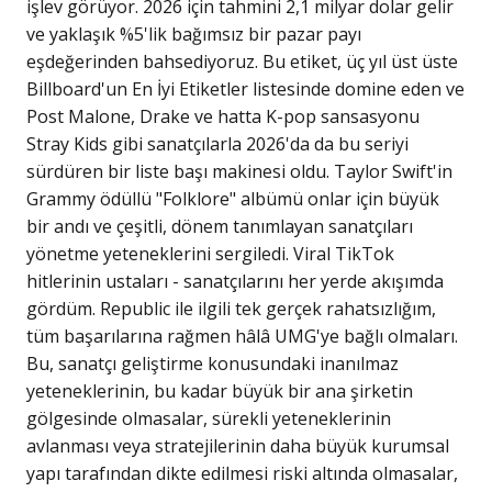
işlev görüyor. 2026 için tahmini 2,1 milyar dolar gelir
ve yaklaşık %5'lik bağımsız bir pazar payı
eşdeğerinden bahsediyoruz. Bu etiket, üç yıl üst üste
Billboard'un En İyi Etiketler listesinde domine eden ve
Post Malone, Drake ve hatta K-pop sansasyonu
Stray Kids gibi sanatçılarla 2026'da da bu seriyi
sürdüren bir liste başı makinesi oldu. Taylor Swift'in
Grammy ödüllü "Folklore" albümü onlar için büyük
bir andı ve çeşitli, dönem tanımlayan sanatçıları
yönetme yeteneklerini sergiledi. Viral TikTok
hitlerinin ustaları - sanatçılarını her yerde akışımda
gördüm. Republic ile ilgili tek gerçek rahatsızlığım,
tüm başarılarına rağmen hâlâ UMG'ye bağlı olmaları.
Bu, sanatçı geliştirme konusundaki inanılmaz
yeteneklerinin, bu kadar büyük bir ana şirketin
gölgesinde olmasalar, sürekli yeteneklerinin
avlanması veya stratejilerinin daha büyük kurumsal
yapı tarafından dikte edilmesi riski altında olmasalar,