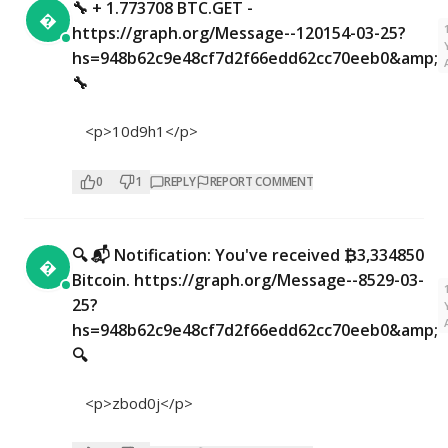
🔧 + 1.773708 BTC.GET -

https://graph.org/Message--120154-03-25?
hs=948b62c9e48cf7d2f66edd62cc70eeb0&amp;
🔧
<p>10d9h1</p>
0
1
REPLY
REPORT COMMENT
🔍 📬 Notification: You've received ₿3,334850

Bitcoin. https://graph.org/Message--8529-03-
25?
hs=948b62c9e48cf7d2f66edd62cc70eeb0&amp;
🔍
<p>zbod0j</p>