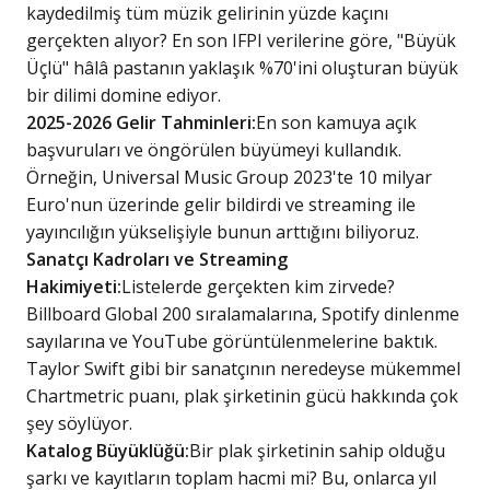
kaydedilmiş tüm müzik gelirinin yüzde kaçını
gerçekten alıyor? En son IFPI verilerine göre, "Büyük
Üçlü" hâlâ pastanın yaklaşık %70'ini oluşturan büyük
bir dilimi domine ediyor.
2025-2026 Gelir Tahminleri:
En son kamuya açık
başvuruları ve öngörülen büyümeyi kullandık.
Örneğin, Universal Music Group 2023'te 10 milyar
Euro'nun üzerinde gelir bildirdi ve streaming ile
yayıncılığın yükselişiyle bunun arttığını biliyoruz.
Sanatçı Kadroları ve Streaming
Hakimiyeti:
Listelerde gerçekten kim zirvede?
Billboard Global 200 sıralamalarına, Spotify dinlenme
sayılarına ve YouTube görüntülenmelerine baktık.
Taylor Swift gibi bir sanatçının neredeyse mükemmel
Chartmetric puanı, plak şirketinin gücü hakkında çok
şey söylüyor.
Katalog Büyüklüğü:
Bir plak şirketinin sahip olduğu
şarkı ve kayıtların toplam hacmi mi? Bu, onlarca yıl