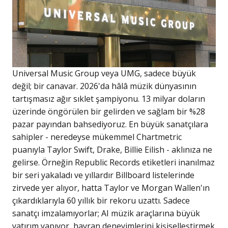
Universal Music Group veya UMG, sadece büyük
değil; bir canavar. 2026'da hâlâ müzik dünyasının
tartışmasız ağır sıklet şampiyonu. 13 milyar doların
üzerinde öngörülen bir gelirden ve sağlam bir %28
pazar payından bahsediyoruz. En büyük sanatçılara
sahipler - neredeyse mükemmel Chartmetric
puanıyla Taylor Swift, Drake, Billie Eilish - aklınıza ne
gelirse. Örneğin Republic Records etiketleri inanılmaz
bir seri yakaladı ve yıllardır Billboard listelerinde
zirvede yer alıyor, hatta Taylor ve Morgan Wallen'ın
çıkardıklarıyla 60 yıllık bir rekoru uzattı. Sadece
sanatçı imzalamıyorlar; AI müzik araçlarına büyük
yatırım yapıyor, hayran deneyimlerini kişiselleştirmek