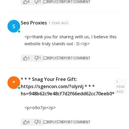
0
1
REPLY
REPORT COMMENT
Seo Proxies
1 YEAR AGO
S
<p>thank you for sharing with us, I believe this
website truly stands out : D.</p>
1
1
REPLY
REPORT COMMENT
* * * Snag Your Free Gift:
*
1
https://sgencon.com/?olynlj * * *
YEAR
AGO
hs=948b62c9e48cf7d2f66edd62cc70eeb0*
<p>o9o7jo</p>
0
2
REPLY
REPORT COMMENT