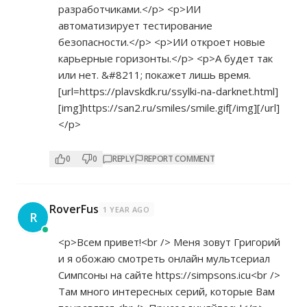
разработчиками.</p> <p>ИИ
автоматизирует тестирование
безопасности.</p> <p>ИИ откроет новые
карьерные горизонты.</p> <p>А будет так
или нет. &#8211; покажет лишь время.
[url=
https://plavskdk.ru/ssylki-na-darknet.html]
[img]https://san2.ru/smiles/smile.gif[/img][/url]
</p>
0
0
REPLY
REPORT COMMENT
RoverFus
1 YEAR AGO
R
<p>Всем привет!<br /> Меня зовут Григорий
и я обожаю смотреть онлайн мультсериал
Симпсоны на сайте
https://simpsons.icu<br
/>
Там много интересных серий, которые Вам