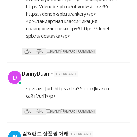
https://deneb-spb.ru/obvody<br
/> 60
https://deneb-spb.ru/ankery</p>
<p>Стандартная классификация
полипропиленовых труб
https://deneb-
spb.ru/dostavka</p>
0
0
REPLY
REPORT COMMENT
DannyDuamn
1 YEAR AGO
D
<p>сайт [url=
https://kra35-c.cc/]kraken
сайт[/url]</p>
0
0
REPLY
REPORT COMMENT
컬쳐랜드 상품권 거래
1 YEAR AGO