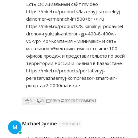
Есть Официальный сайт mvideo
https://mkel.ru/products/lazernyj-stroitelnyj-
dalnomer-ermenrich-lr1500<br
/> ru
https://mkel.ru/products/8-kanalnyj-podavitel-
dronov-ryukzak-antidron-gp-400-8-400w-
v5</p>
<p>Компания «Минимакс» и сеть
магазинов «Электрик» имеют свыше 100
офисов продаж и представительств по всей
территории России и филиал в Казахстане
https://mkel.ru/products/portativnyj-
perezaryazhaemyj-kompressor-smart-air-
pump-ap2-2000mah</p>
0
0
REPLY
REPORT COMMENT
MichaelDyeme
1 YEAR AGO
M