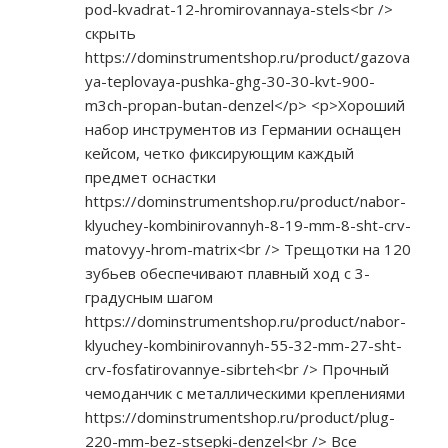
pod-kvadrat-12-hromirovannaya-stels<br
/>
скрыть
https://dominstrumentshop.ru/product/gazova
ya-teplovaya-pushka-ghg-30-30-kvt-900-
m3ch-propan-butan-denzel</p>
<p>Хороший
набор инструментов из Германии оснащен
кейсом, четко фиксирующим каждый
предмет оснастки
https://dominstrumentshop.ru/product/nabor-
klyuchey-kombinirovannyh-8-19-mm-8-sht-crv-
matovyy-hrom-matrix<br
/> Трещотки на 120
зубьев обеспечивают плавный ход с 3-
градусным шагом
https://dominstrumentshop.ru/product/nabor-
klyuchey-kombinirovannyh-55-32-mm-27-sht-
crv-fosfatirovannye-sibrteh<br
/> Прочный
чемоданчик с металлическими креплениями
https://dominstrumentshop.ru/product/plug-
220-mm-bez-stsepki-denzel<br
/> Все