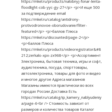
https://mkel.ru/products/nalobnyj-fonar-lenta-
floodlight-cob-yyc-gy-27</p>
<p>И еще 500
за подтверждение email
https://mkel.ru/catalog/antidrony-
protivodronovoe-oborudovanie/filter-
featured</p>
<p>баллов Плюса
https://mkel.ru/discounted/page-2</p>
<p>баллов Плюса
https://mkel.ru/products/videoregistrator&#8
212;zerkalo-xpx-zx968</p>
<p>Ассортимент
Электроника, бытовая техника, игры и софт,
аудиотехника, посуда, спорттовары,
автоэлектроника, товары для фото и видео
и многое другое Адреса магазинов
Магазины имеются практически во всех
городах России Доставка Есть
https://mkel.ru/catalog/ip_kamery_nablyudeniy
a/page-6<br
/> Стоимость зависит от
размеров и количества товаров Каталог