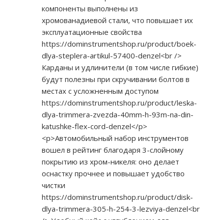
компоненты выполнены из
хромованадиевой стали, что повышает их
эксплуатационные свойства
https://dominstrumentshop.ru/product/boek-
dlya-steplera-artikul-57400-denzel<br
/>
Карданы и удлинители (в том числе гибкие)
будут полезны при скручивании болтов в
местах с усложненным доступом
https://dominstrumentshop.ru/product/leska-
dlya-trimmera-zvezda-40mm-h-93m-na-din-
katushke-flex-cord-denzel</p>
<p>Автомобильный набор инструментов
вошел в рейтинг благодаря 3-слойному
покрытию из хром-никеля: оно делает
оснастку прочнее и повышает удобство
чистки
https://dominstrumentshop.ru/product/disk-
dlya-trimmera-305-h-254-3-lezviya-denzel<br