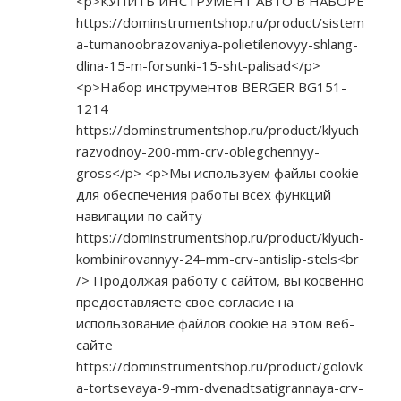
<p>КУПИТЬ ИНСТРУМЕНТ АВТО В НАБОРЕ
https://dominstrumentshop.ru/product/sistem
a-tumanoobrazovaniya-polietilenovyy-shlang-
dlina-15-m-forsunki-15-sht-palisad</p>
<p>Набор инструментов BERGER BG151-
1214
https://dominstrumentshop.ru/product/klyuch-
razvodnoy-200-mm-crv-oblegchennyy-
gross</p>
<p>Мы используем файлы cookie
для обеспечения работы всех функций
навигации по сайту
https://dominstrumentshop.ru/product/klyuch-
kombinirovannyy-24-mm-crv-antislip-stels<br
/> Продолжая работу с сайтом, вы косвенно
предоставляете свое согласие на
использование файлов cookie на этом веб-
сайте
https://dominstrumentshop.ru/product/golovk
a-tortsevaya-9-mm-dvenadtsatigrannaya-crv-