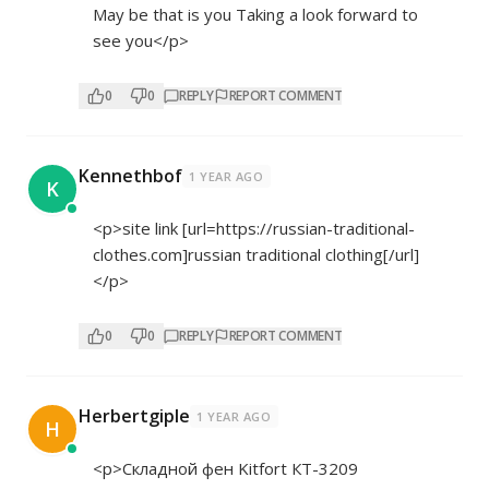
May be that is you Taking a look forward to
see you</p>
0
0
REPLY
REPORT COMMENT
Kennethbof
1 YEAR AGO
K
<p>site link [url=
https://russian-traditional-
clothes.com]russian
traditional clothing[/url]
</p>
0
0
REPLY
REPORT COMMENT
Herbertgiple
1 YEAR AGO
H
<p>Складной фен Kitfort КТ-3209