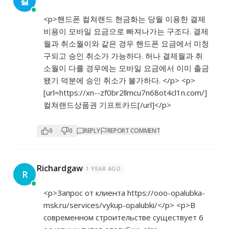
컬
<p>핸드폰 컬쳐랜드 현금화는 당월 이용한 결제
비용이 모바일 요금으로 빠져나가는 구조다. 결제
월과 취소월이와 같은 경우 핸드폰 요금에서 미청
구되고 승인 취소가 가능하다. 허나 결제월과 취
소월이 다를 경우에는 모바일 요금에서 이미 출금
됐기 덕분에 승인 취소가 불가하다. </p> <p>
[url=
https://xn--zf0br2llmcu7n68ot4cl1n.com/]
컬쳐랜드상품권
기프트카드[/url]</p>
0
0
REPLY
REPORT COMMENT
Richardgaw
1 YEAR AGO
R
<p>Запрос от клиента
https://ooo-opalubka-
msk.ru/services/vykup-opalubki/</p>
<p>В
современном строительстве существует 6