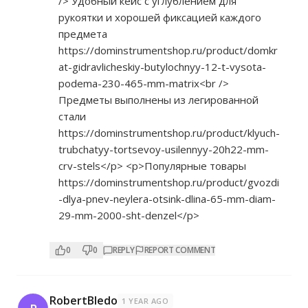
/> Удобный кейс с углублением для
рукоятки и хорошей фиксацией каждого
предмета
https://dominstrumentshop.ru/product/domkr
at-gidravlicheskiy-butylochnyy-12-t-vysota-
podema-230-465-mm-matrix<br
/>
Предметы выполнены из легированной
стали
https://dominstrumentshop.ru/product/klyuch-
trubchatyy-tortsevoy-usilennyy-20h22-mm-
crv-stels</p>
<p>Популярные товары
https://dominstrumentshop.ru/product/gvozdi
-dlya-pnev-neylera-otsink-dlina-65-mm-diam-
29-mm-2000-sht-denzel</p>
0
0
REPLY
REPORT COMMENT
RobertBledo
1 YEAR AGO