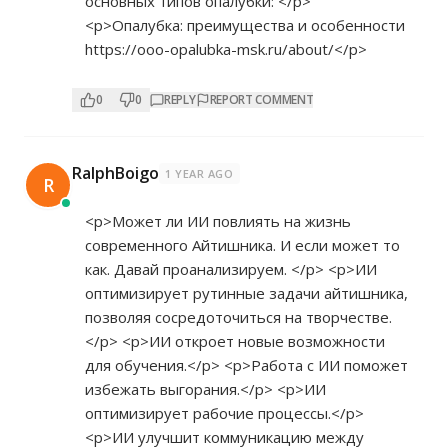
основных типов опалубки: </p>
<p>Опалубка: преимущества и особенности
https://ooo-opalubka-msk.ru/about/</p>
0
0
REPLY
REPORT COMMENT
RalphBoigo
1 YEAR AGO
R
<p>Может ли ИИ повлиять на жизнь
современного Айтишника. И если может то
как. Давай проанализируем. </p> <p>ИИ
оптимизирует рутинные задачи айтишника,
позволяя сосредоточиться на творчестве.
</p> <p>ИИ откроет новые возможности
для обучения.</p> <p>Работа с ИИ поможет
избежать выгорания.</p> <p>ИИ
оптимизирует рабочие процессы.</p>
<p>ИИ улучшит коммуникацию между