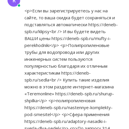
R
<p>Если вы зарегистрируетесь у нас на
сайте, то ваша скидка будет сохраняться и
подставляться автоматически
https://deneb-
spb.ru/klipsy<br
/> И вы будете видеть
ВАШИ цены
https://deneb-spb.ru/mufty-i-
perekhodniki</p>
<p>Полипропиленовые
трубы для водопровода или других
инженерных систем пользуются
популярностью благодаря их отличным
характеристикам
https://deneb-
spb.ru/sedla<br
/> Купить такие изделия
можно в этом разделе интернет-магазина
«Teremonline»
https://deneb-spb.ru/shurup-
shpilka</p>
<p>полипропиленовая
https://deneb-spb.ru/nastennye-komplekty-
pod-smesitel</p>
<p>Сфера применения
https://deneb-spb.ru/adaptory-nasadki-i-
sverla-dlya-sedel</p>
<p>По запросу 314