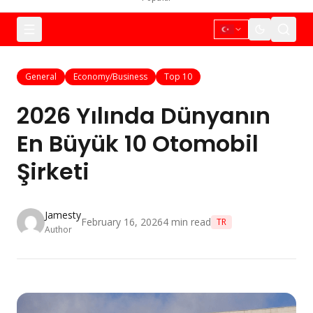
General
Economy/Business
Top 10
2026 Yılında Dünyanın
En Büyük 10 Otomobil
Şirketi
Jamesty
February 16, 2026
4
min read
TR
Author