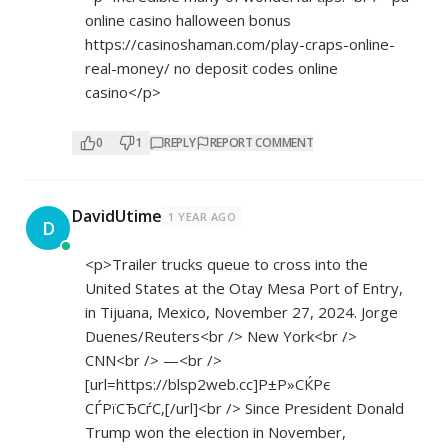
online casino halloween bonus
https://casinoshaman.com/play-craps-online-
real-money/
no deposit codes online
casino</p>
0
1
REPLY
REPORT COMMENT
DavidUtime
1 YEAR AGO
D
<p>Trailer trucks queue to cross into the
United States at the Otay Mesa Port of Entry,
in Tijuana, Mexico, November 27, 2024. Jorge
Duenes/Reuters<br /> New York<br />
CNN<br /> —<br />
[url=
https://blsp2web.cc]Р±Р»СЌРє
СЃРїСЂСѓС‚[/url]<br /> Since President Donald
Trump won the election in November,