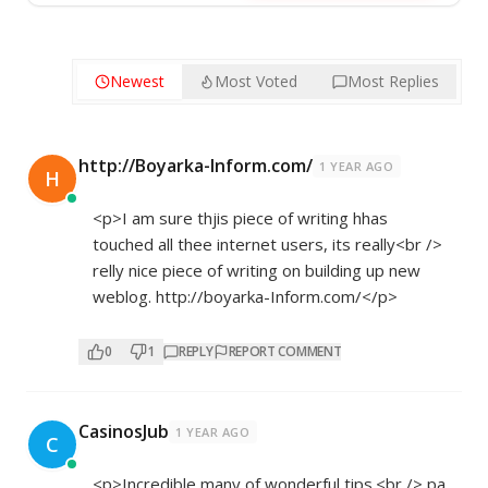
Newest
Most Voted
Most Replies
http://Boyarka-Inform.com/
1 YEAR AGO
H
<p>I am sure thjis piece of writing hhas
touched all thee internet users, its really<br />
relly nice piece of writing on building up new
weblog.
http://boyarka-Inform.com/</p>
0
1
REPLY
REPORT COMMENT
CasinosJub
1 YEAR AGO
C
<p>Incredible many of wonderful tips.<br /> pa