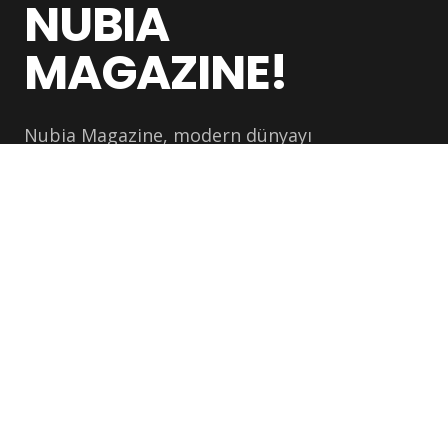
NUBIA
MAGAZINE!
Nubia Magazine, modern dünyayı
şekillendiren insanları, fikirleri, endüstrileri ve
kültürel hareketleri ele alan küresel bir dijital
yayındır
BÜLTEN
En son hikayeleri e-postanıza alın.
Abone Ol