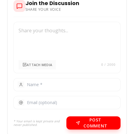
Join the Discussion
SHARE YOUR VOICE
ATTACH MEDIA
0
/ 2000
POST
* Your email is kept private and
never published.
COMMENT