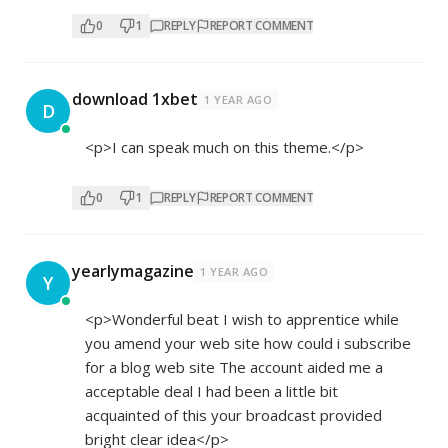
0
1
REPLY
REPORT COMMENT
download 1xbet
1 YEAR AGO
D
<p>I can speak much on this theme.</p>
0
1
REPLY
REPORT COMMENT
yearlymagazine
1 YEAR AGO
Y
<p>Wonderful beat I wish to apprentice while
you amend your web site how could i subscribe
for a blog web site The account aided me a
acceptable deal I had been a little bit
acquainted of this your broadcast provided
bright clear idea</p>