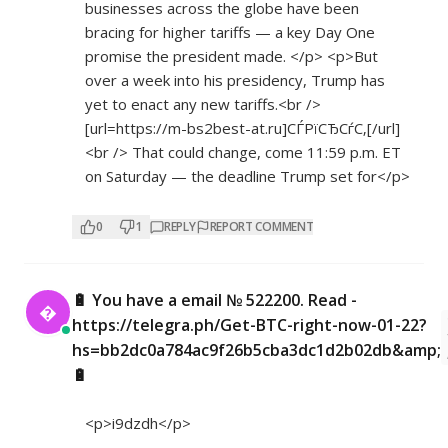
businesses across the globe have been
bracing for higher tariffs — a key Day One
promise the president made. </p> <p>But
over a week into his presidency, Trump has
yet to enact any new tariffs.<br />
[url=
https://m-bs2best-at.ru]СЃРїСЂСѓС‚[/url]
<br
/> That could change, come 11:59 p.m. ET
on Saturday — the deadline Trump set for</p>
0
1
REPLY
REPORT COMMENT
🔋 You have a email № 522200. Read -

https://telegra.ph/Get-BTC-right-now-01-22?
hs=bb2dc0a784ac9f26b5cba3dc1d2b02db&amp;
🔋
<p>i9dzdh</p>