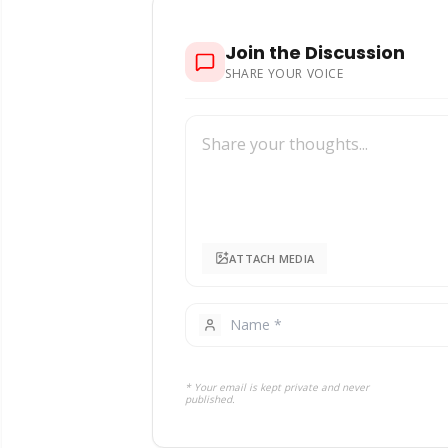
Join the Discussion
SHARE YOUR VOICE
ATTACH MEDIA
* Your email is kept private and never
published.