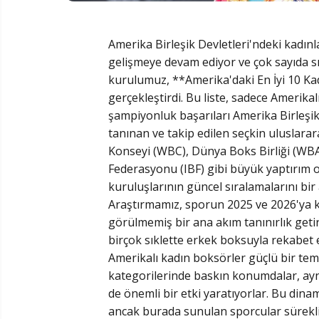
Amerika Birleşik Devletleri'ndeki kadınl
gelişmeye devam ediyor ve çok sayıda sı
kurulumuz, **Amerika'daki En İyi 10 Kad
gerçekleştirdi. Bu liste, sadece Amerikal
şampiyonluk başarıları Amerika Birleşi
tanınan ve takip edilen seçkin uluslara
Konseyi (WBC), Dünya Boks Birliği (WB
Federasyonu (IBF) gibi büyük yaptırım 
kuruluşlarının güncel sıralamalarını bir
Araştırmamız, sporun 2025 ve 2026'ya 
görülmemiş bir ana akım tanınırlık getir
birçok sıklette erkek boksuyla rekabet e
Amerikalı kadın boksörler güçlü bir temsi
kategorilerinde baskın konumdalar, aynı
de önemli bir etki yaratıyorlar. Bu dina
ancak burada sunulan sporcular sürekli