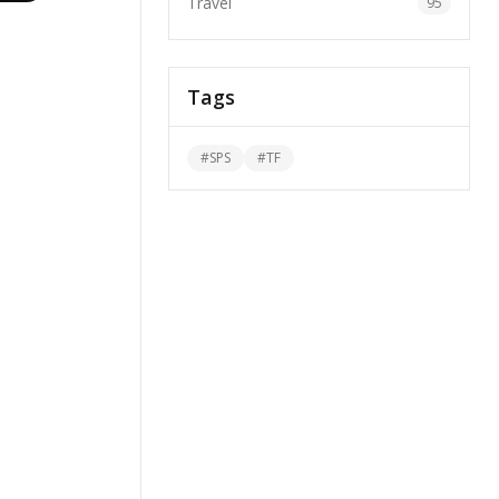
Travel
95
Tags
#
SPS
#
TF