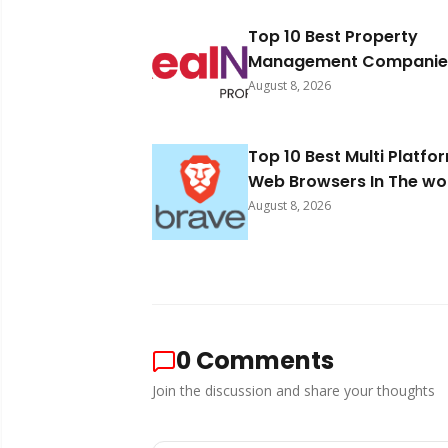
Top 10 Best Property
Management Companies
South Africa 2026
August 8, 2026
Top 10 Best Multi Platfo
Web Browsers In The wo
2026
August 8, 2026
0
Comments
Join the discussion and share your thoughts