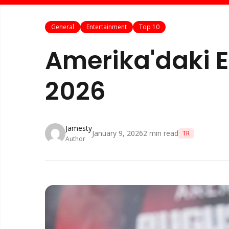
General
Entertainment
Top 10
Amerika'daki E
2026
Jamesty
January 9, 2026
2
min read
TR
Author