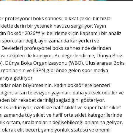
ar profesyonel boks sahnesi, dikkat çekici bir hızla
klette derin bir yetenek havuzu sergiliyor. Yayın
ın Boksör 2026**'yı belirlemek için kapsamlı bir analiz
ı sporcuları değil, aynı zamanda kariyerleri ve
k Devletleri profesyonel boks sahnesinde derinden
rası rakipleri de kapsıyor. Bu değerlendirme, Dünya Boks
A), Dünya Boks Organizasyonu (WBO), Uluslararası Boks
organlarının ve ESPN gibi önde gelen spor medya
 araya getiriyor.
kadar olan büyümesinin, kadın boksörlere benzeri
diğini; artan televizyon yayınları, daha yüksek ödüller ve
den bir rekabet derinliği sağladığını gösteriyor.
l sürdürüyor, özellikle hafif sıklet ve süper hafif sıklet
 zamanda tüy sıklet ve hafif orta sıklet kategorilerinde
mik ortam, sıralamaların değişebileceği anlamına geliyor,
 olarak elit beceri, şampiyonluk statüsü ve önemli