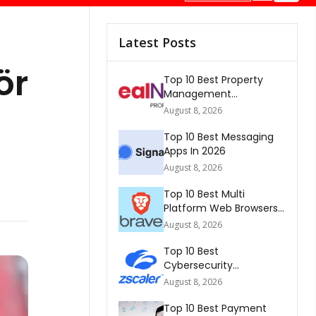
Latest Posts
ör
Top 10 Best Property
Management
Companies In South
August 8, 2026
Africa 2026
Top 10 Best Messaging
Apps In 2026
August 8, 2026
Top 10 Best Multi
Platform Web Browsers
In The world 2026
August 8, 2026
Top 10 Best
Cybersecurity
Companies In America
August 8, 2026
2026
Top 10 Best Payment