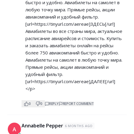
быстро и удобно. Авиабилеты на самолет в
любую точку мира. Прямые рейсы, акции
авиакомпаний и удобный фильтр.
[url=
https://tinyurl.com/aereae]ЗДЕСЬ[/url]
Авиабилеты во все страны мира, актуальное
расписание авиарейсов и стоимость. Купить
и заказать авиабилеты онлайн на рейсы
более 750 авиакомпаний быстро и удобно.
Авиабилеты на самолет в любую точку мира.
Прямые рейсы, акции авиакомпаний и
удобный фильтр.
[url=
https://tinyurl.com/aereae]ДАЛЕЕ[/url]
</p>
0
0
REPLY
REPORT COMMENT
Annabelle Pepper
6 MONTHS AGO
A