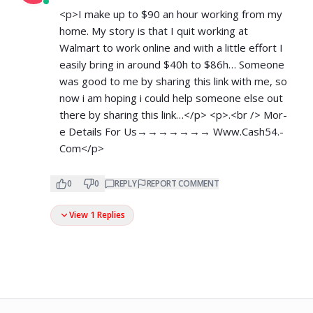
<p>I make up to $90 an hour working from my
home. My story is that I quit working at
Walmart to work online and with a little effort I
easily bring in around $40h to $86h… Someone
was good to me by sharing this link with me, so
now i am hoping i could help someone else out
there by sharing this link…</p> <p>.<br /> M­­­­­­o­­­­­­r­­­­­­
e­ D­­­­­­e­­­­­­t­­­­­­a­­­­­­i­­­­­­l­­­­­­s For Us→→→→→→→ W­­w­w­.­­­C­­a­­s­­h­­­5­­­4­.­­
C­­­­o­­­m</p>
0
0
REPLY
REPORT COMMENT
View 1 Replies