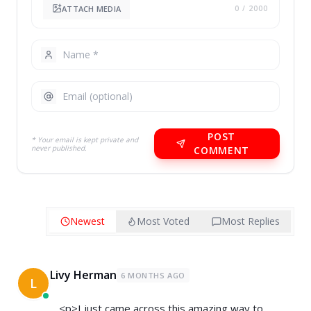
ATTACH MEDIA
0
/ 2000
POST
* Your email is kept private and
never published.
COMMENT
Newest
Most Voted
Most Replies
Livy Herman
6 MONTHS AGO
L
<p>I just came across this amazing way to