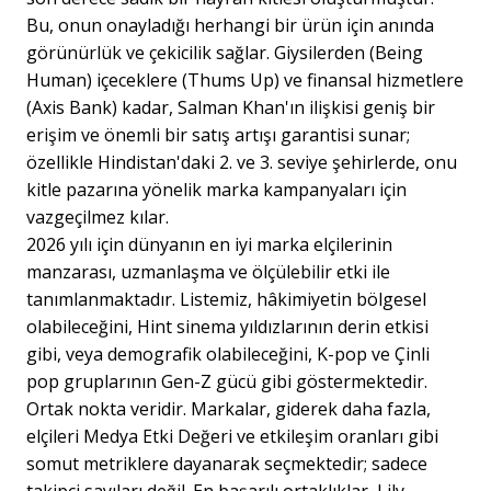
Bu, onun onayladığı herhangi bir ürün için anında
görünürlük ve çekicilik sağlar. Giysilerden (Being
Human) içeceklere (Thums Up) ve finansal hizmetlere
(Axis Bank) kadar, Salman Khan'ın ilişkisi geniş bir
erişim ve önemli bir satış artışı garantisi sunar;
özellikle Hindistan'daki 2. ve 3. seviye şehirlerde, onu
kitle pazarına yönelik marka kampanyaları için
vazgeçilmez kılar.
2026 yılı için dünyanın en iyi marka elçilerinin
manzarası, uzmanlaşma ve ölçülebilir etki ile
tanımlanmaktadır. Listemiz, hâkimiyetin bölgesel
olabileceğini, Hint sinema yıldızlarının derin etkisi
gibi, veya demografik olabileceğini, K-pop ve Çinli
pop gruplarının Gen-Z gücü gibi göstermektedir.
Ortak nokta veridir. Markalar, giderek daha fazla,
elçileri Medya Etki Değeri ve etkileşim oranları gibi
somut metriklere dayanarak seçmektedir; sadece
takipçi sayıları değil. En başarılı ortaklıklar, Lily