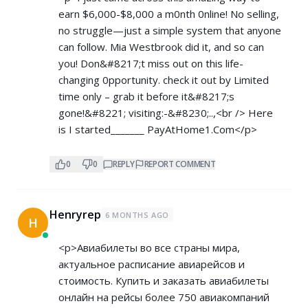
earn $6,000-$8,000 a m0nth 0nline! No selling,
no struggle—just a simple system that anyone
can follow. Mia Westbrook did it, and so can
you! Don&#8217;t miss out on this life-
changing 0pportunity. check it out by Limited
time only – grab it before it&#8217;s
gone!&#8221; visiting:-&#8230;..,<br /> Here
is I started_______ ­P­a­y­A­t­H­o­m­e­1­.­C­om</p>
0
0
REPLY
REPORT COMMENT
Henryrep
6 MONTHS AGO
H
<p>Авиабилеты во все страны мира,
актуальное расписание авиарейсов и
стоимость. Купить и заказать авиабилеты
онлайн на рейсы более 750 авиакомпаний