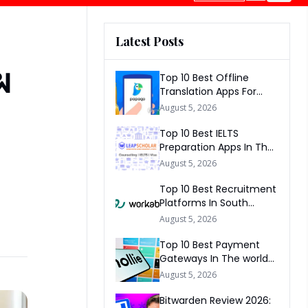
Latest Posts
ผ
Top 10 Best Offline
Translation Apps For
Travel In 2026
August 5, 2026
Top 10 Best IELTS
Preparation Apps In The
World 2026
August 5, 2026
Top 10 Best Recruitment
Platforms In South
Africa 2026
August 5, 2026
Top 10 Best Payment
Gateways In The world
2026
August 5, 2026
Bitwarden Review 2026: