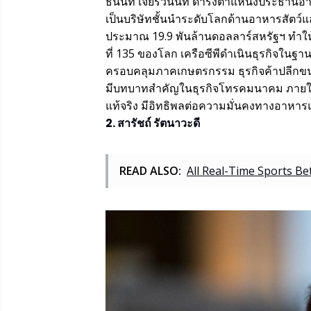
ธนินท์ เจียรวนนท์ ดำรงตำแหน่งประธานอาวุโส
เป็นบริษัทชั้นนำระดับโลกด้านอาหารสัตว์และ
ประมาณ 19.9 พันล้านดอลลาร์สหรัฐฯ ทำให้
ที่ 135 ของโลก เครือซีพีดำเนินธุรกิจในฐ
ครอบคลุมภาคเกษตรกรรม ธุรกิจค้าปลีกขนา
มีบทบาทสำคัญในธุรกิจโทรคมนาคม ภายใต้ก
แท้จริง มีอิทธิพลต่อความมั่นคงทางอาหารแล
2. สารัชถ์ รัตนาวะดี
READ ALSO:
All Real-Time Sports B