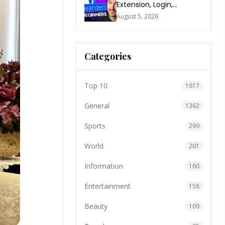
Extension, Login,
Download, Free Plan, App
August 5, 2026
& FAQs
Categories
Top 10
1617
General
1362
Sports
299
World
201
Information
160
Entertainment
158
Beauty
109