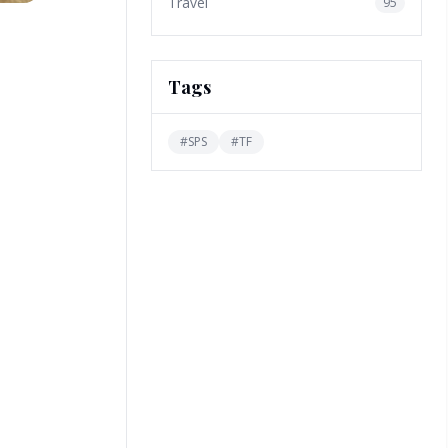
Travel
95
Tags
#
SPS
#
TF