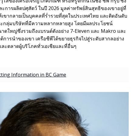
ของเครือเจริญโภคภัณฑ์ หรือที่รู้จักกันในชื่อ ซีพี กรุ๊ป ซึ่ง
การผลิตปศุสัตว์ ในปี 2026 มูลค่าทรัพย์สินสุทธิของเขาอยู่ที่
เขากลายเป็นบุคคลที่ร่ำรวยที่สุดในประเทศไทย และติดอันดับ
านะกลุ่มบริษัทที่มีความหลากหลายสูง โดยมีผลประโยชน์
ดใหญ่ซึ่งรวมถึงแบรนด์ดังอย่าง 7-Eleven และ Makro และ
ารนำของเขา เครือซีพีได้ขยายธุรกิจไปสู่ระดับสากลอย่าง
ะตลาดผู้บริโภคทั่วเอเชียและที่อื่นๆ
etting Information in BC Game