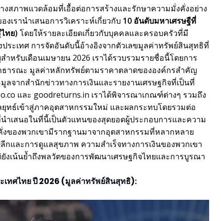
างสภาพแวดล้อมที่เอื้อต่อการสร้างและรักษาความมั่งคั่งอย่าง
องเรานำเสนอการวิเคราะห์เกี่ยวกับ
10 อันดับมหาเศรษฐีที่
ีไทย)
โดยให้รายละเอียดเกี่ยวกับบุคคลและครอบครัวที่มี
ระเทศ การจัดอันดับนี้อ้างอิงจากตัวเลขมูลค่าทรัพย์สินสุทธิที่
ุสำหรับเดือนเมษายน 2026 เราได้รวบรวมรายชื่อนี้โดยการ
สาธารณะ มูลค่าหลักทรัพย์ตามราคาตลาดขององค์กรสำคัญ
ูลจากสำนักข่าวทางการเงินและรายงานเศรษฐกิจที่เป็นที่
po.co และ goodreturns.in เราได้พิจารณาเกณฑ์ต่างๆ รวมถึง
ลยุทธ์เข้าสู่ภาคอุตสาหกรรมใหม่ และผลกระทบโดยรวมต่อ
่นำเสนอในที่นี้เป็นตัวแทนของสุดยอดผู้ประกอบการและความ
งคั่งของพวกเขามีรากฐานมาจากอุตสาหกรรมที่หลากหลาย
้าปลีกและการดูแลสุขภาพ ความสำเร็จทางการเงินของพวกเขา
แต่ยังเน้นย้ำถึงพลวัตของการพัฒนาเศรษฐกิจไทยและการบูรณา
ระเทศไทย ปี 2026 (มูลค่าทรัพย์สินสุทธิ):