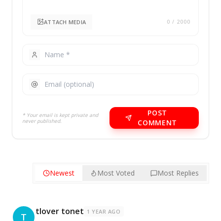
ATTACH MEDIA
0
/ 2000
POST
* Your email is kept private and
never published.
COMMENT
Newest
Most Voted
Most Replies
tlover tonet
1 YEAR AGO
T