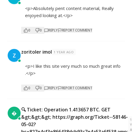
<p>Absolutely pent content material, Really
enjoyed looking at.</p>
0
0
REPLY
REPORT COMMENT
zoritoler imol
1 YEAR AGO
Z
<p>I like this site very much so much great info
.</p>
0
0
REPLY
REPORT COMMENT
🔍 Ticket: Operation 1.413657 BTC. GET

&gt;&gt;&gt; https://graph.org/Ticket--58146-
1
05-02?
hs=827e4cf3e866438dcb93c7e4a53a6f53&amp;