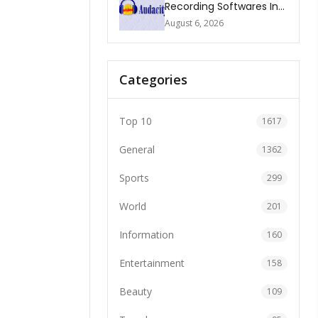
Recording Softwares In
2026
August 6, 2026
Categories
Top 10
1617
General
1362
Sports
299
World
201
Information
160
Entertainment
158
Beauty
109