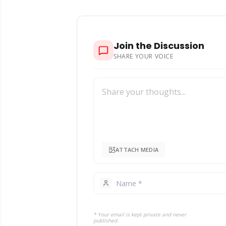
Join the Discussion
SHARE YOUR VOICE
ATTACH MEDIA
* Your email is kept private and never
published.