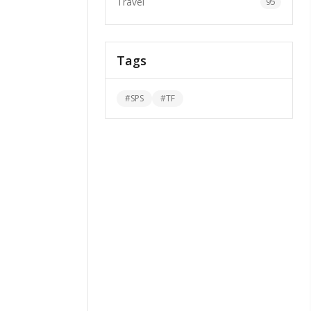
Travel
95
Tags
#
SPS
#
TF