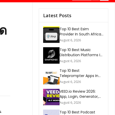
Latest Posts
ุด
Top 10 Best Esim
Provider In South Africa
2026
August 6, 2026
Top 10 Best Music
Distribution Platforms In
The World 2026
August 6, 2026
Top 10 Best
Teleprompter Apps In
2026
August 6, 2026
VEED.io Review 2026:
App, Login, Generator,
Download, AI & FAQs
August 6, 2026
Top 10 Best Podcast