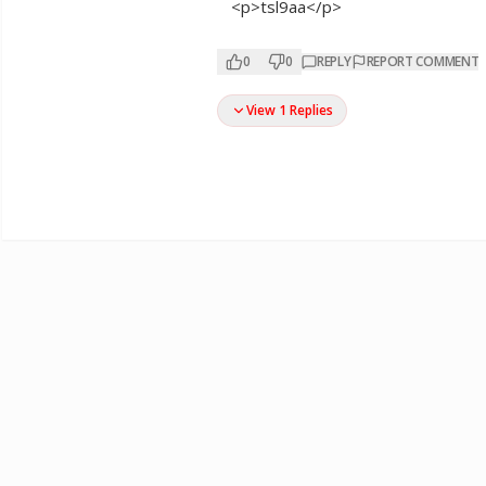
<p>tsl9aa</p>
0
0
REPLY
REPORT COMMENT
View 1 Replies