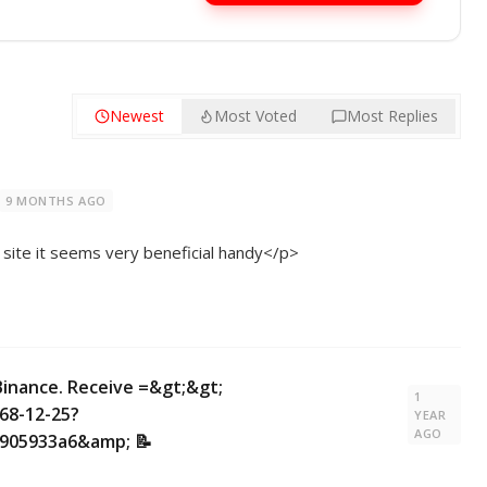
Newest
Most Voted
Most Replies
9 MONTHS AGO
 site it seems very beneficial handy</p>
Binance. Receive =&gt;&gt;
1
68-12-25?
YEAR
AGO
905933a6&amp; 📝