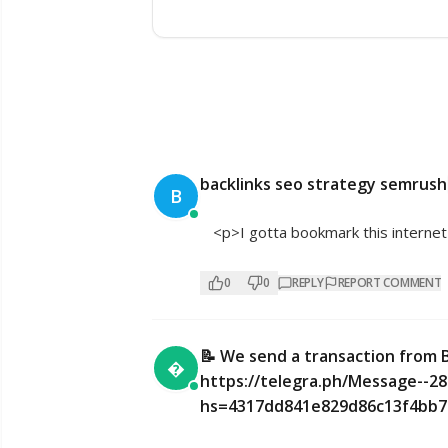
backlinks seo strategy semrush
B
<p>I gotta bookmark this internet
0
0
REPLY
REPORT COMMENT
📝 We send a transaction from 

https://telegra.ph/Message--28
hs=4317dd841e829d86c13f4bb7