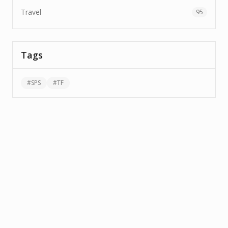
Travel
95
Tags
#
SPS
#
TF