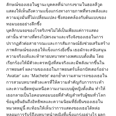
ลักษณ์ของเธอในฐานะบุคคลที่น่าเกรงขามในฮอลลีวูด
แสดงให้เห็นถึงความแข็งแกร่งทางกายภาพที่ทรงพลังและ
ความมุ่งมั่นที่ไม่เปลี่ยนแปลง ซึ่งสอดคล้องกับต้นแบบของ
ทอมบอยอย่างลึกซึ้ง
บุคลิกบนจอของโรดริเกซไม่ได้เป็นเพียงแค่การแสดง
เท่านั้น ท่าทางที่ตรงไปตรงมาและจริงจังของเธอในการ
ปรากฏตัวต่อสาธารณะและการสัมภาษณ์ยังช่วยเสริมสร้าง
ภาพลักษณ์ของเธอให้แข็งแกร่งยิ่งขึ้น เธอมักจะสนับสนุน
ความจริงแท้และท้าทายบทบาททางเพศแบบดั้งเดิม โดย
เรียกร้องให้มีตัวละครหญิงที่สมจริงและมีพลังมากขึ้นใน
ภาพยนตร์ ผลงานของเธอในภาพยนตร์บล็อกบัสเตอร์อย่าง
'Avatar' และ 'Machete' ตอกย้ำความสามารถของเธอใน
การสวมบทบาทตัวละครที่ให้ความสำคัญกับการกระทำ
และความยืดหยุ่นเหนือความงามแบบผู้หญิงดั้งเดิม ทำให้
เธอกลายเป็นไอคอนทอมบอยที่สำคัญสำหรับผู้ชมทั่วโลก
ข้อมูลยืนยันถึงอิทธิพลและความนิยมที่ยั่งยืนของเธอใน
หมวดหมู่นี้ สะท้อนให้เห็นว่าการแสดงของเธอได้หล่อ
หลอมการรับรู้ถึงบทบาทนำหญิงที่แข็งแกร่งอย่างไร ผลก