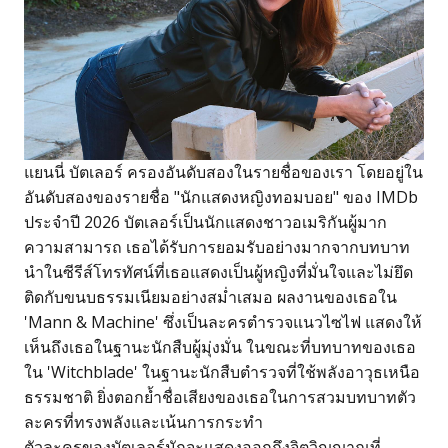
แยนนี่ บัตเลอร์ ครองอันดับสองในรายชื่อของเรา โดยอยู่ใน
อันดับสองของรายชื่อ "นักแสดงหญิงทอมบอย" ของ IMDb
ประจำปี 2026 บัตเลอร์เป็นนักแสดงชาวอเมริกันผู้มาก
ความสามารถ เธอได้รับการยอมรับอย่างมากจากบทบาท
นำในซีรีส์โทรทัศน์ที่เธอแสดงเป็นผู้หญิงที่มั่นใจและไม่ยึด
ติดกับขนบธรรมเนียมอย่างสม่ำเสมอ ผลงานของเธอใน
'Mann & Machine' ซึ่งเป็นละครตำรวจแนวไซไฟ แสดงให้
เห็นถึงเธอในฐานะนักสืบผู้มุ่งมั่น ในขณะที่บทบาทของเธอ
ใน 'Witchblade' ในฐานะนักสืบตำรวจที่ใช้พลังอาวุธเหนือ
ธรรมชาติ ยิ่งตอกย้ำชื่อเสียงของเธอในการสวมบทบาทตัว
ละครที่ทรงพลังและเน้นการกระทำ
ตัวละครของบัตเลอร์มักจะแสดงออกถึงจิตวิญญาณที่