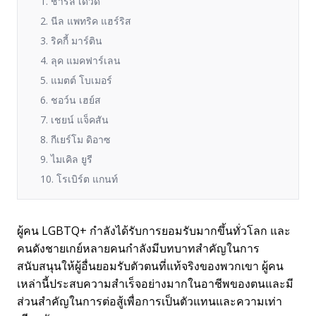
1. ชาร์ลี เดวิด
2. นีล แพทริค แฮร์ริส
3. ริคกี้ มาร์ติน
4. ลุค แมคฟาร์เลน
5. แมตต์ โบเมอร์
6. ชอว์น เฮย์ส
7. เชยน์ แจ็คสัน
8. กีเยร์โม ดิอาซ
9. ไมเคิล ยูรี
10. โรเบิร์ต แกนท์
ผู้คน LGBTQ+ กำลังได้รับการยอมรับมากขึ้นทั่วโลก และ
คนดังชายเกย์หลายคนกำลังมีบทบาทสำคัญในการ
สนับสนุนให้ผู้อื่นยอมรับตัวตนที่แท้จริงของพวกเขา ผู้คน
เหล่านี้ประสบความสำเร็จอย่างมากในอาชีพของตนและมี
ส่วนสำคัญในการต่อสู้เพื่อการเป็นตัวแทนและความเท่า