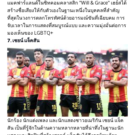
แมคฟาร์แลนด์ในซิทคอมคลาสสิก "Will & Grace" เฮย์สได้
สร้างชื่อเสียงให้กับตัวเองในฐานะหนึ่งในบุคคลที่สำคัญ
ที่สุดในวงการตลกโทรทัศน์ด้วยอารมณ์ขันที่เฉียบคม การ
จับเวลาในการแสดงที่สมบูรณ์แบบ และความมุ่งมั่นต่อการ
มองเห็นของ LGBTQ+
7. เชยน์ แจ็คสัน
นักร้อง นักแต่งเพลง และนักแสดงชาวอเมริกัน เชยน์ แจ็ค
สัน เป็นที่รู้จักในด้านความหลากหลายที่น่าทึ่งในฐานะนัก