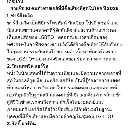
เทียมกัน
รายชื่อ 10 คนดังชายเกย์ที่มีชื่อเสียงที่สุดในโลก ปี 2025
1. ชาร์ลี เดวิด
ชาร์ลี เดวิด เป็นพิธีกรโทรทัศน์ นักเขียน โปรดิวเซอร์ และ
นักแสดงชาวแคนาดาที่รู้จักกันดีจากผลงานด้านการมอง
เห็นและสื่อของ LGBTQ+ ตลอดระยะเวลาเกือบสอง
ทศวรรษในอาชีพของเขา เดวิดได้สร้างชื่อเสียงให้กับตัวเอง
ในอุตสาหกรรมบันเทิงโดยการผลิตเนื้อหาที่เล่าเรื่องราว
ของ LGBTQ+ อย่างแท้จริงและยอมรับความหลากหลาย
2. นีล แพทริค แฮร์ริส
หนึ่งในนักแสดงที่ได้รับความนิยมและมีความหลากหลายที่
สุดในฮอลลีวูด นีล แพทริค แฮร์ริส เป็นที่รู้จักจากการแสดง
ที่น่าหลงใหล การจับเวลาในการแสดงตลก และบทบาทที่
เป็นที่พูดถึงในฐานะนักแสดงเกย์ที่เปิดเผย ตั้งแต่การก้าวเข้า
สู่ทีวีในช่วงแรกจนถึงความสำเร็จในบรอดเวย์และ
ภาพยนตร์ แฮร์ริสได้สร้างชื่อเสียงให้กับตัวเองในฐานะ
บุคคลที่มีชื่อเสียงและมีความสำคัญในชุมชน LGBTQ+
3. ริคกี้ มาร์ติน