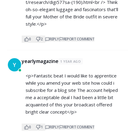
t/research/digi577sa-(190).html<br
/> Think
oh-so-elegant luggage and fascinators that’ll
full your Mother of the Bride outfit in severe
style.</p>
0
2
REPLY
REPORT COMMENT
yearlymagazine
1 YEAR AGO
Y
<p>Fantastic beat I would like to apprentice
while you amend your web site how could i
subscribe for a blog site The account helped
me a acceptable deal I had been a little bit
acquainted of this your broadcast offered
bright clear concept</p>
0
1
REPLY
REPORT COMMENT