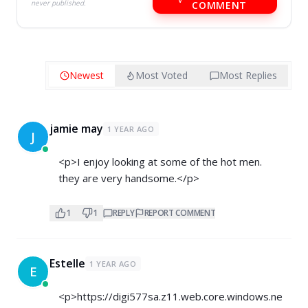
never published.
COMMENT
Newest
Most Voted
Most Replies
jamie may
1 YEAR AGO
J
<p>I enjoy looking at some of the hot men.
they are very handsome.</p>
1
1
REPLY
REPORT COMMENT
Estelle
1 YEAR AGO
E
<p>
https://digi577sa.z11.web.core.windows.ne