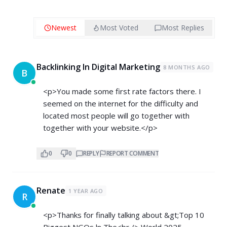
Newest
Most Voted
Most Replies
Backlinking In Digital Marketing
8 MONTHS AGO
B
<p>You made some first rate factors there. I
seemed on the internet for the difficulty and
located most people will go together with
together with your website.</p>
0
0
REPLY
REPORT COMMENT
Renate
1 YEAR AGO
R
<p>Thanks for finally talking about &gt;Top 10
Biggest NGOs ln The<br /> World 2025