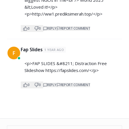
&lt;Loved it!</p>
<p>
http://ww1.prediksimerah.top/</p>
0
0
REPLY
REPORT COMMENT
Fap Slides
1 YEAR AGO
F
<p>FAP SLIDES &#8211; Distraction Free
Slideshow
https://fapslides.com/</p>
0
0
REPLY
REPORT COMMENT