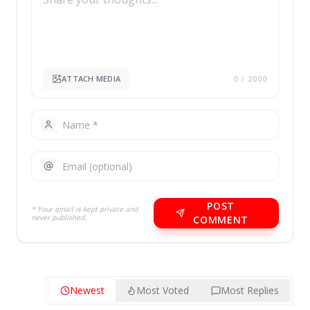
ATTACH MEDIA
0
/ 2000
POST
* Your email is kept private and
never published.
COMMENT
Newest
Most Voted
Most Replies