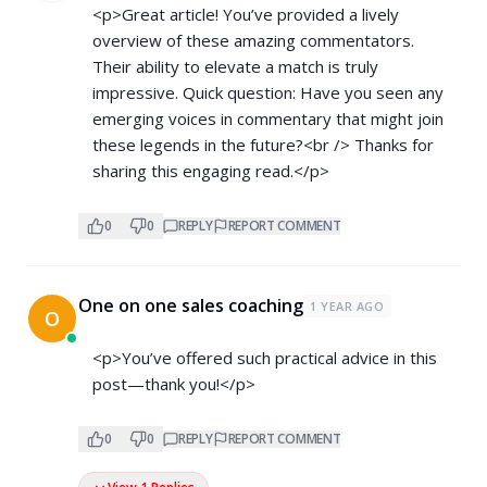
<p>Great article! You’ve provided a lively
overview of these amazing commentators.
Their ability to elevate a match is truly
impressive. Quick question: Have you seen any
emerging voices in commentary that might join
these legends in the future?<br /> Thanks for
sharing this engaging read.</p>
0
0
REPLY
REPORT COMMENT
One on one sales coaching
1 YEAR AGO
O
<p>You’ve offered such practical advice in this
post—thank you!</p>
0
0
REPLY
REPORT COMMENT