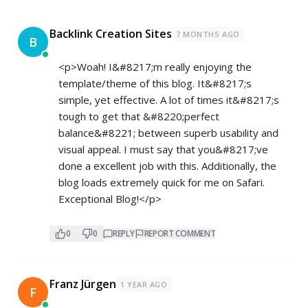
Backlink Creation Sites
7 MONTHS AGO
B
<p>Woah! I&#8217;m really enjoying the
template/theme of this blog. It&#8217;s
simple, yet effective. A lot of times it&#8217;s
tough to get that &#8220;perfect
balance&#8221; between superb usability and
visual appeal. I must say that you&#8217;ve
done a excellent job with this. Additionally, the
blog loads extremely quick for me on Safari.
Exceptional Blog!</p>
0
0
REPLY
REPORT COMMENT
Franz Jürgen
1 YEAR AGO
F