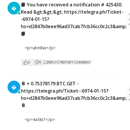
📘 You have received a notification # 425430.

Read &gt;&gt;&gt; https://telegra.ph/Ticket-
-6974-01-15?
hs=d2847b0eee96ad37cab7fcb36cc0c2c3&amp;
📘
<p>ulre8w</p>
0
0
REPLY
REPORT COMMENT
📎 + 0.75378179 BTC.GET -

https://telegra.ph/Ticket--6974-01-15?
hs=d2847b0eee96ad37cab7fcb36cc0c2c3&amp;
📎
<p>4a3ki7</p>