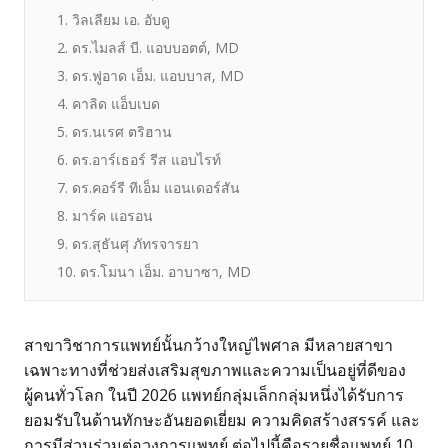
1. วิลเลียม เอ. อับดู
2. ดร.ไมลส์ บี. แอบบอตต์, MD
3. ดร.ฟูอาด เอ็ม. แอบบาส, MD
4. คาลิด แอ็บเบด
5. ดร.นเรศ ตริฮาน
6. ดร.อาร์เธอร์ รีส แอบไรท์
7. ดร.คอร์รี ทีเอ็ม แอนเดอร์สัน
8. มาร์ค แอรอน
9. ดร.สุธันศุ ภัทรจารยา
10. ดร.โมนา เอ็ม. อาบาซา, MD
สาขาวิชาการแพทย์นั้นกว้างใหญ่ไพศาล มีหลายสาขา
เฉพาะทางที่ช่วยส่งเสริมสุขภาพและความเป็นอยู่ที่ดีของ
ผู้คนทั่วโลก ในปี 2026 แพทย์กลุ่มเล็กกลุ่มหนึ่งได้รับการ
ยอมรับในด้านทักษะอันยอดเยี่ยม ความคิดสร้างสรรค์ และ
การมีส่วนร่วมต่อวงการแพทย์ ต่อไปนี้คือรายชื่อแพทย์ 10