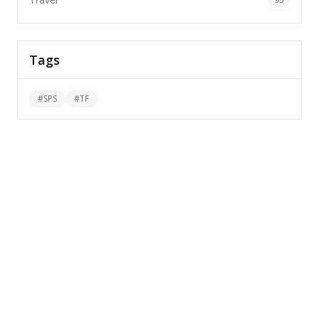
Tags
#
SPS
#
TF