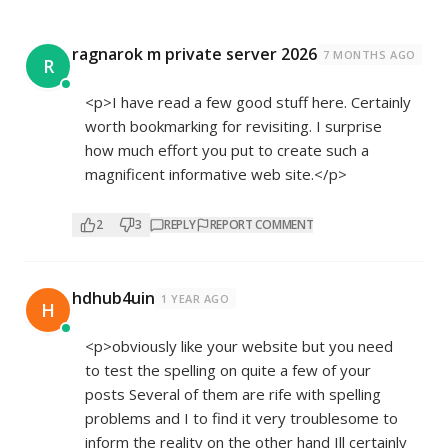
ragnarok m private server 2026
7 MONTHS AGO
R
<p>I have read a few good stuff here. Certainly
worth bookmarking for revisiting. I surprise
how much effort you put to create such a
magnificent informative web site.</p>
2
3
REPLY
REPORT COMMENT
hdhub4uin
1 YEAR AGO
H
<p>obviously like your website but you need
to test the spelling on quite a few of your
posts Several of them are rife with spelling
problems and I to find it very troublesome to
inform the reality on the other hand Ill certainly