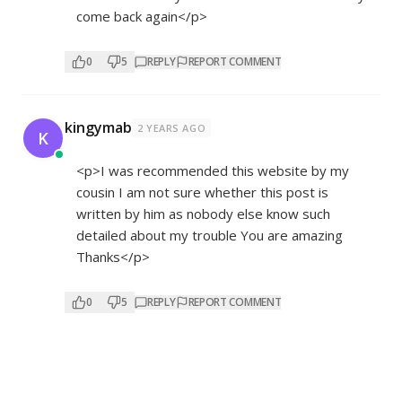
come back again</p>
0
5
REPLY
REPORT COMMENT
kingymab
2 YEARS AGO
K
<p>I was recommended this website by my
cousin I am not sure whether this post is
written by him as nobody else know such
detailed about my trouble You are amazing
Thanks</p>
0
5
REPLY
REPORT COMMENT