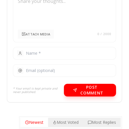
ATTACH MEDIA
0
/ 2000
POST
* Your email is kept private and
never published.
COMMENT
Newest
Most Voted
Most Replies