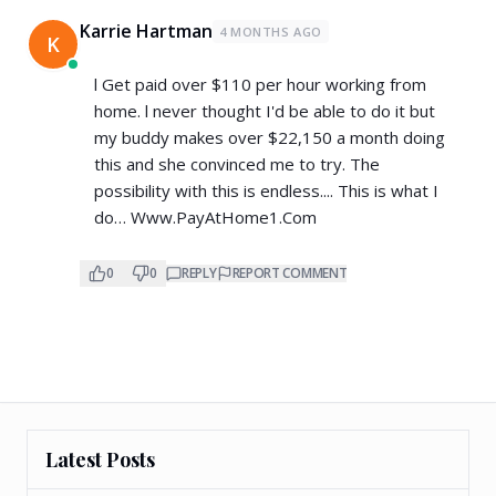
Karrie Hartman
4 MONTHS AGO
K
l Get paid over $110 per hour working from
home. l never thought I'd be able to do it but
my buddy makes over $22,150 a month doing
this and she convinced me to try. The
possibility with this is endless.... This is what I
do… W­w­w­.­P­a­y­A­t­H­o­m­e­1­.­C­o­m
0
0
REPLY
REPORT COMMENT
Latest Posts