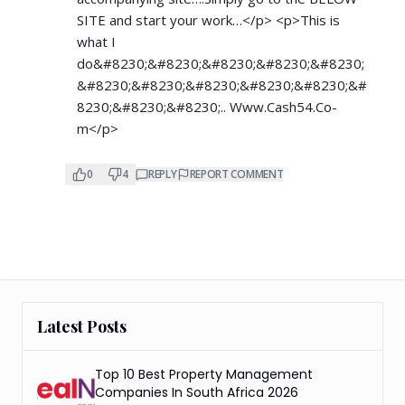
SITE and start your work…</p> <p>This is
what I
do&#8230;&#8230;&#8230;&#8230;&#8230;
&#8230;&#8230;&#8230;&#8230;&#8230;&#
8230;&#8230;&#8230;.. W­­w­w­.­­­C­­a­­s­­h­­­5­­­4­.­­C­­­­o­­­
m</p>
0
4
REPLY
REPORT COMMENT
Latest Posts
Top 10 Best Property Management
Companies In South Africa 2026