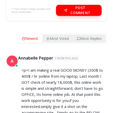
POST
* Your email is kept private and
never published.
COMMENT
Newest
Most Voted
Most Replies
Annabelle Pepper
7 MONTHS AGO
A
<p>I am making a real GOOD MONEY (300$ to
400$ / hr )online from my laptop. Last month I
GOT check of nearly 18,000$, this online work
is simple and straightforward, don’t have to go
OFFICE, Its home online job. At that point this
work opportunity is for you.if you
interested.simply give it a shot on the
accompanying site….Simply go to the BELOW