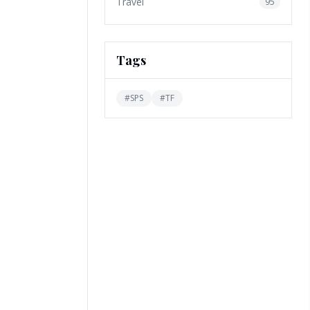
Travel
95
Tags
#
SPS
#
TF