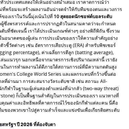
กษาทั่วประเทศแสดงให้เห็นอย่างสม่ำเสมอ เราคาดการณ์ว่า
ใหม่ที่พร้อมจะสร้างผลงานอันน่าจดจำให้กับทีมของตนและวงการ
องเราในวันนี้มุ่งเน้นไปที่
10 สุดยอดนักซอฟต์บอลระดับ
ผู้ซึ่งพรสวรรค์และการปรากฏตัวในสนามคาดว่าจะกำหนด
ับที่ชัดเจนนี้ เราได้ประเมินเกณฑ์ต่างๆ อย่างพิถีพิถัน ซึ่งรวม
พในอนาคตของผู้เล่น การประเมินของเราให้ความสำคัญอย่าง
วชี้วัดต่างๆ เช่น อัตราการเสียประตู (ERA) สำหรับพิชเชอร์
ugging percentage), ค่าเฉลี่ยการตีลูก (batting average),
ล่นแนวรุก นอกเหนือจากมาตรการเชิงปริมาณเหล่านี้ เรายัง
ห็นในการทำผลงานได้ดีภายใต้สถานการณ์ที่มีความกดดันสูง
Women's College World Series และผลกระทบที่กว้างขึ้นต่อ
ที่ผ่านมา การสะสมรางวัลระดับชาติ เช่น สถานะ All-
กีฬาในฐานะผู้เล่นสองตำแหน่งที่น่ากลัว (two-way threat)
erstone) ก็เป็นพื้นฐานสำคัญในการประเมินของเรา แนวทางที่
กับคุณค่าและอิทธิพลที่คาดการณ์ไว้ของนักกีฬาแต่ละคน นี่คือ
นทีมของพวกเขาไปสู่ความสำเร็จและแข่งขันเพื่อเกียรติยศระดับ
สหรัฐฯ ปี 2026 ที่ต้องจับตา