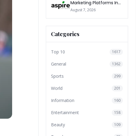
Marketing Platforms In
The World 2026
August 7, 2026
Categories
Top 10
1617
General
1362
Sports
299
World
201
Information
160
Entertainment
158
Beauty
109