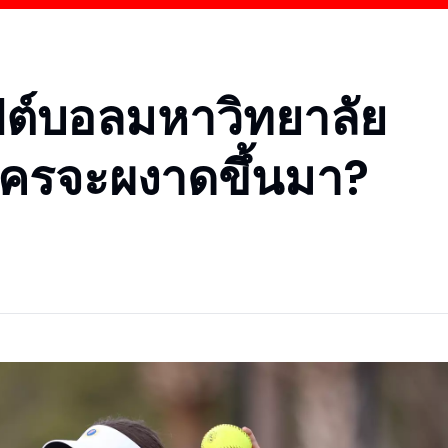
ฟต์บอลมหาวิทยาลัย
 ใครจะผงาดขึ้นมา?