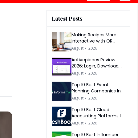
Latest Posts
Making Recipes More
Interactive with QR
Codes
August 7, 2026
Activepieces Review
2026: Login, Download,
AI, Pricing, Automation &
August 7, 2026
FAQs
Top 10 Best Event
Planning Companies In
The World 2026
August 7, 2026
Top 10 Best Cloud
Accounting Platforms In
The World 2026
August 7, 2026
Top 10 Best Influencer