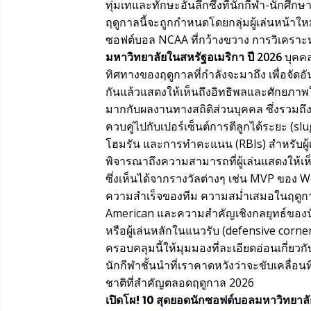
ทุ่มเทและทักษะอันลึกซึ้งที่นักกีฬา-นักศึ
ฤดูกาลนี้จะถูกกำหนดโดยกลุ่มผู้เล่นหน้า
ซอฟต์บอล NCAA ที่กว้างขวาง การวิเคราะห์ข
มหาวิทยาลัยในสหรัฐอเมริกา ปี 2026
บุคคล
ทิศทางของฤดูกาลที่กำลังจะมาถึง เพื่อจัดอันด
กันแล้วแสดงให้เห็นถึงอิทธิพลและศักยภา
มากกับผลงานทางสถิติส่วนบุคคล ซึ่งรวมถึงตั
ควบคู่ไปกับเปอร์เซ็นต์การตีลูกได้ระยะ (sl
โฮมรัน และการทำคะแนน (RBIs) สำหรับผู้เ
พิจารณาถึงความสามารถที่ผู้เล่นแสดงให้เ
ซึ่งเห็นได้จากรางวัลต่างๆ เช่น MVP ของ 
ความสำเร็จของทีม ความสม่ำเสมอในฤดูกาล
American และความสำคัญเชิงกลยุทธ์ของนัก
หรือผู้เล่นหลักในแนวรับ (defensive corn
ครอบคลุมนี้ให้มุมมองที่ละเอียดอ่อนเกี่ยว
นักกีฬาชั้นนำที่เราคาดหวังว่าจะขับเคลื่อ
ชาติที่สำคัญตลอดฤดูกาล 2026
เปิดโผ! 10 สุดยอดนักซอฟต์บอลมหาวิทยาลัย