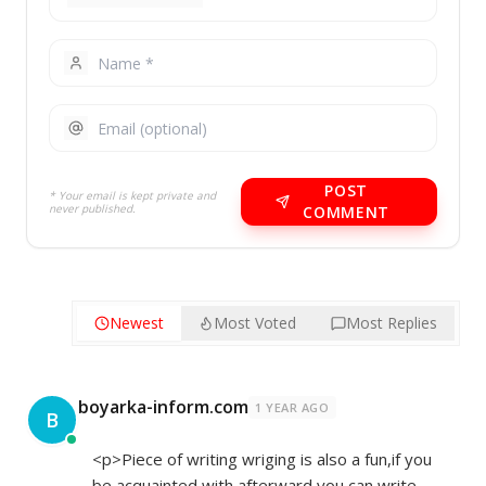
POST
* Your email is kept private and
never published.
COMMENT
Newest
Most Voted
Most Replies
boyarka-inform.com
1 YEAR AGO
B
<p>Piece of writing wriging is also a fun,if you
be acquainted with afterward you can write