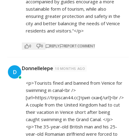
accompanied by guides encourage a more
sustainable form of tourism, while also
ensuring greater protection and safety in the
city and better balancing the needs of Venice
residents and visitors.”</p>
0
0
REPLY
REPORT COMMENT
Donnellelepe
10 MONTHS AGO
D
<p>Tourists fined and banned from Venice for
swimming in canal<br />
[url=
https://tripscan44.cc]трип
скан[/url]<br />
A couple from the United Kingdom had to cut
their vacation in Venice short after being
caught swimming in the Grand Canal. </p>
<p>The 35-year-old British man and his 25-
year-old Romanian girlfriend were forced to