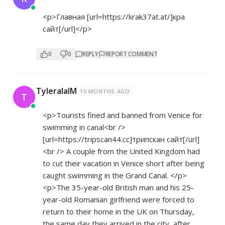
<p>Главная [url=
https://krak37at.at/]кра
сайт[/url]</p>
0
0
REPLY
REPORT COMMENT
TyleralalM
10 MONTHS AGO
T
<p>Tourists fined and banned from Venice for
swimming in canal<br />
[url=
https://tripscan44.cc]трипскан
сайт[/url]
<br /> A couple from the United Kingdom had
to cut their vacation in Venice short after being
caught swimming in the Grand Canal. </p>
<p>The 35-year-old British man and his 25-
year-old Romanian girlfriend were forced to
return to their home in the UK on Thursday,
the same day they arrived in the city, after