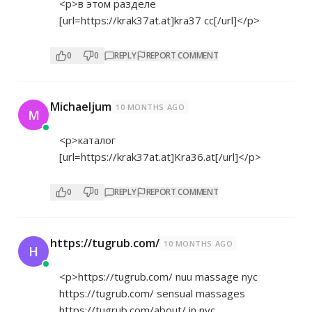
<p>в этом разделе
[url=
https://krak37at.at]kra37
сс[/url]</p>
0
0
REPLY
REPORT COMMENT
Michaeljum
10 MONTHS AGO
M
<p>каталог
[url=
https://krak37at.at]Kra36.at[/url]</p>
0
0
REPLY
REPORT COMMENT
https://tugrub.com/
10 MONTHS AGO
H
<p>
https://tugrub.com/
nuu massage nyc
https://tugrub.com/
sensual massages
https://tugrub.com/about/
in nyc