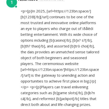
1
<p>[p]In 2025, [url=
https://123bn.space/]
[b]123B[/b][/url]
continues to be one of the
most trusted and innovative online platforms
an eye to players who charge out of ïðåìèóì
betting entertainment. With its wide choice of
options including [b]casino[/b], [b]x? s?[/b],
[b]th? thao[/b], and assorted [b]trò choi[/b],
the dais provides an unmatched sense tailored
object of both beginners and seasoned
players. The ceremonious website
[url=
https://123bn.space/]https://123bn.space
/[/url]
is the gateway to unending action and
opportunities to achieve first place in big.[/p]
</p> <p>[p]Players can travel enlivening
categories such as [b]game slots[/b], [b]b?n
cá[/b], and reformist [b]jackpot[/b] titles that
direct both about and life-changing prizes.