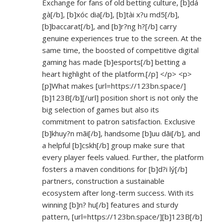
Exchange for fans of old betting culture, [b]dá
gà[/b], [b]xóc dia[/b], [b]tài x?u md5[/b],
[b]baccarat[/b], and [b]r?ng h?[/b] carry
genuine experiences true to the screen. At the
same time, the boosted of competitive digital
gaming has made [b]esports[/b] betting a
heart highlight of the platform.[/p] </p> <p>
[p]What makes [url=
https://123bn.space/]
[b]123B[/b][/url]
position short is not only the
big selection of games but also its
commitment to patron satisfaction. Exclusive
[b]khuy?n mãi[/b], handsome [b]uu dãi[/b], and
a helpful [b]cskh[/b] group make sure that
every player feels valued. Further, the platform
fosters a maven conditions for [b]d?i lý[/b]
partners, construction a sustainable
ecosystem after long-term success. With its
winning [b]n? hu[/b] features and sturdy
pattern, [url=
https://123bn.space/][b]123B[/b]