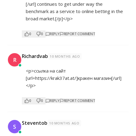
[/url]
continues to get under way the
benchmark as a service to online betting in the
broad market.[/p]</p>
0
0
REPLY
REPORT COMMENT
Richardvab
10 MONTHS AGO
R
<p>ссылка на сайт
[url=
https://krak37at.at/]кракен
магазин[/url]
</p>
0
0
REPLY
REPORT COMMENT
Steventob
10 MONTHS AGO
S