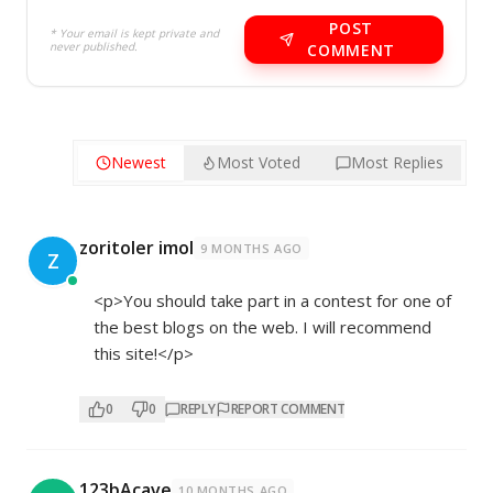
POST
* Your email is kept private and
never published.
COMMENT
Newest
Most Voted
Most Replies
zoritoler imol
9 MONTHS AGO
Z
<p>You should take part in a contest for one of
the best blogs on the web. I will recommend
this site!</p>
0
0
REPLY
REPORT COMMENT
123bAcave
10 MONTHS AGO