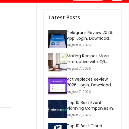
Latest Posts
Telegram Review 2026:
App, Login, Download,
Web, Signup & FAQs
August 8, 2026
Making Recipes More
Interactive with QR
Codes
August 7, 2026
Activepieces Review
2026: Login, Download,
AI, Pricing, Automation &
August 7, 2026
FAQs
Top 10 Best Event
Planning Companies In
The World 2026
August 7, 2026
Top 10 Best Cloud