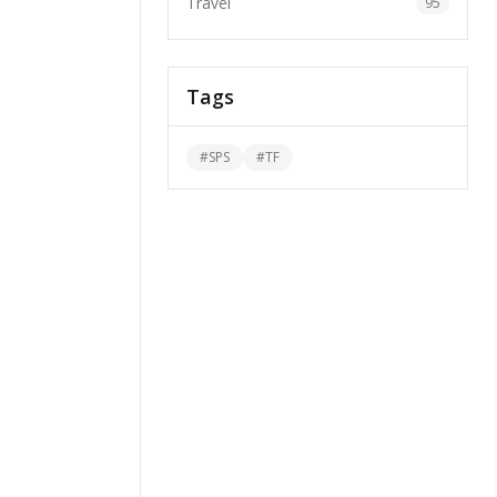
Travel
95
Tags
#
SPS
#
TF