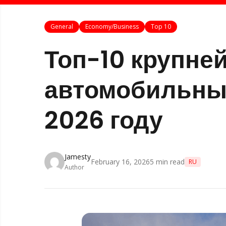
General
Economy/Business
Top 10
Топ-10 крупне
автомобильны
2026 году
Jamesty
February 16, 2026
5
min read
RU
Author