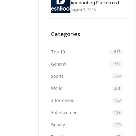
Accounting Platforms In
The World 2026
August 7, 2026
Categories
Top 10
1617
General
1362
Sports
299
World
201
Information
160
Entertainment
158
Beauty
109