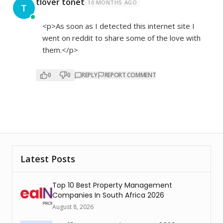
tlover tonet
10 MONTHS AGO
T
<p>As soon as I detected this internet site I
went on reddit to share some of the love with
them.</p>
0
0
REPLY
REPORT COMMENT
Latest Posts
Top 10 Best Property Management
Companies In South Africa 2026
August 8, 2026