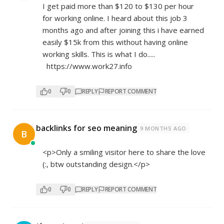
I get paid more than $120 to $130 per hour
for working online. I heard about this job 3
months ago and after joining this i have earned
easily $15k from this without having online
working skills. This is what I do.....
https://www.work27.info
0
0
REPLY
REPORT COMMENT
backlinks for seo meaning
9 MONTHS AGO
B
<p>Only a smiling visitor here to share the love
(:, btw outstanding design.</p>
0
0
REPLY
REPORT COMMENT