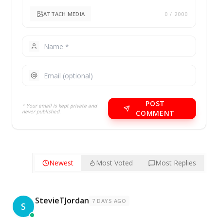
ATTACH MEDIA
0
/ 2000
POST
* Your email is kept private and
never published.
COMMENT
Newest
Most Voted
Most Replies
StevieTJordan
7 DAYS AGO
S