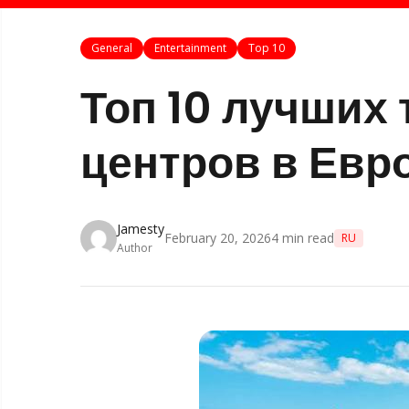
General
Entertainment
Top 10
Топ 10 лучших
центров в Евр
Jamesty
February 20, 2026
4
min read
RU
Author