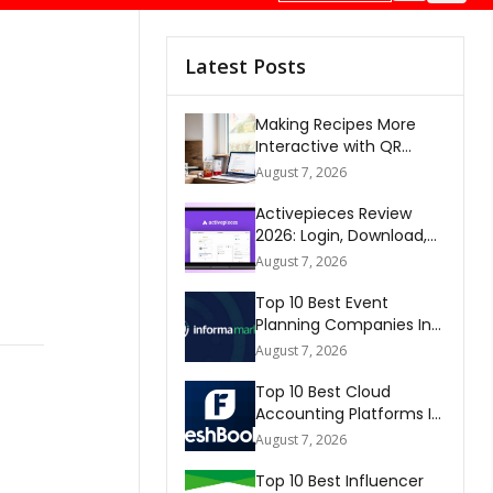
Latest Posts
Making Recipes More
Interactive with QR
Codes
August 7, 2026
Activepieces Review
2026: Login, Download,
AI, Pricing, Automation &
August 7, 2026
FAQs
Top 10 Best Event
Planning Companies In
The World 2026
August 7, 2026
Top 10 Best Cloud
Accounting Platforms In
The World 2026
August 7, 2026
Top 10 Best Influencer