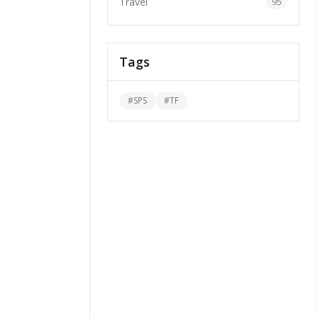
Travel
95
Tags
#
SPS
#
TF