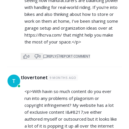
seeing how manufacturers are balancing power
with handling for real‑world riding. If you’re into
bikes and also thinking about how to store or
work on them at home, I’ve been sharing some
garage setup and organization ideas over at
https://lhcrva.com/
that might help you make
the most of your space.</p>
0
0
REPLY
REPORT COMMENT
tlovertonet
9 MONTHS AGO
T
<p>With havin so much content do you ever
run into any problems of plagorism or
copyright infringement? My website has a lot
of exclusive content I&#8217;ve either
authored myself or outsourced but it looks like
a lot of it is popping it up all over the internet