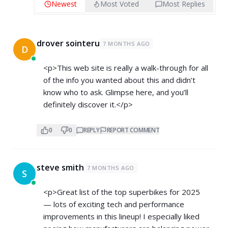
Newest
Most Voted
Most Replies
drover sointeru
7 MONTHS AGO
D
<p>This web site is really a walk-through for all
of the info you wanted about this and didn’t
know who to ask. Glimpse here, and you’ll
definitely discover it.</p>
0
0
REPLY
REPORT COMMENT
steve smith
7 MONTHS AGO
S
<p>Great list of the top superbikes for 2025
— lots of exciting tech and performance
improvements in this lineup! I especially liked