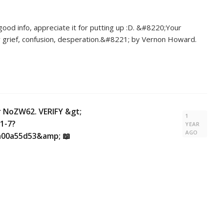
, good info, appreciate it for putting up :D. &#8220;Your
 By grief, confusion, desperation.&#8221; by Vernon Howard.
r NoZW62. VERIFY &gt;
1
1-7?
YEAR
AGO
00a55d53&amp; 📖