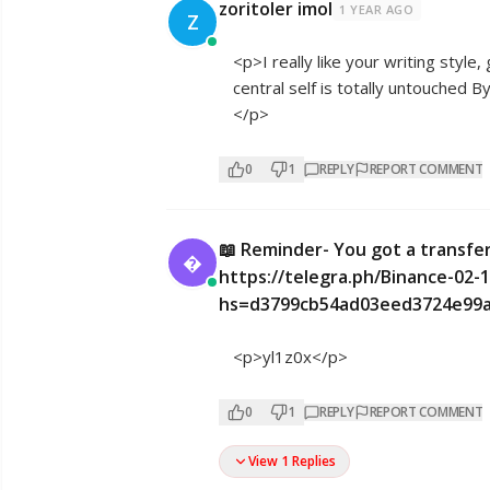
zoritoler imol
1 YEAR AGO
Z
<p>I really like your writing style
central self is totally untouched
</p>
0
1
REPLY
REPORT COMMENT
📖 Reminder- You got a transfe

https://telegra.ph/Binance-02-1
hs=d3799cb54ad03eed3724e99a
<p>yl1z0x</p>
0
1
REPLY
REPORT COMMENT
View 1 Replies