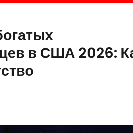
богатых
ев в США 2026: К
тство