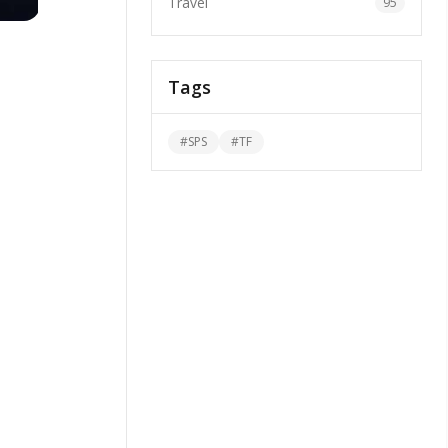
Travel
95
Tags
#
SPS
#
TF