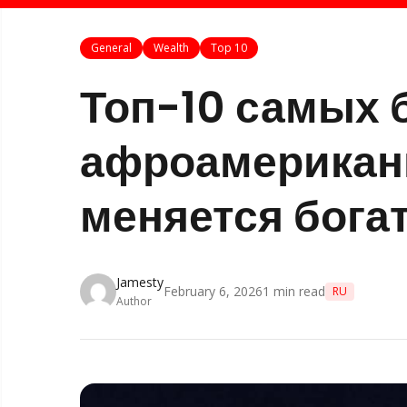
General
Wealth
Top 10
Топ-10 самых 
афроамериканц
меняется бога
Jamesty
February 6, 2026
1
min read
RU
Author