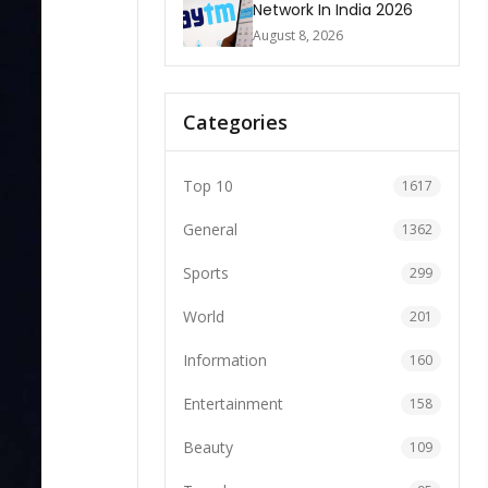
Network In India 2026
August 8, 2026
Categories
Top 10
1617
General
1362
Sports
299
World
201
Information
160
Entertainment
158
Beauty
109