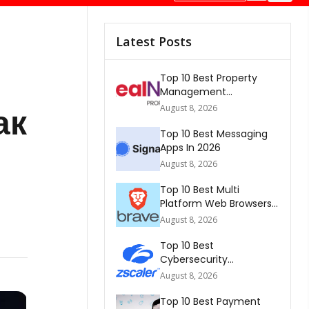
Latest Posts
Top 10 Best Property
Management
Companies In South
ак
August 8, 2026
Africa 2026
Top 10 Best Messaging
Apps In 2026
August 8, 2026
Top 10 Best Multi
Platform Web Browsers
In The world 2026
August 8, 2026
Top 10 Best
Cybersecurity
Companies In America
August 8, 2026
2026
Top 10 Best Payment