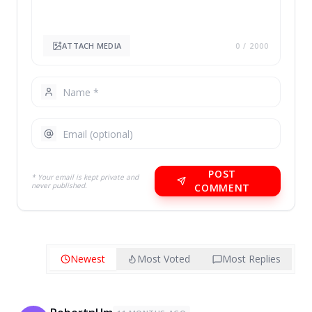
ATTACH MEDIA
0
/ 2000
POST
* Your email is kept private and
never published.
COMMENT
Newest
Most Voted
Most Replies