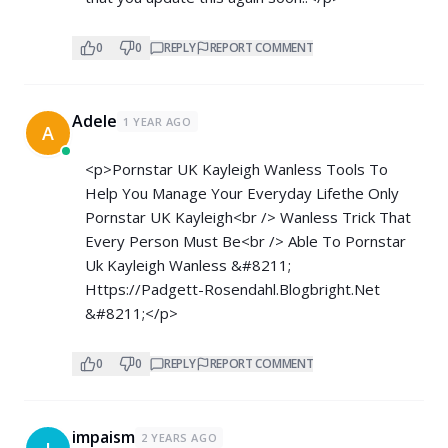
0
0
REPLY
REPORT COMMENT
Adele
1 YEAR AGO
A
<p>Pornstar UK Kayleigh Wanless Tools To
Help You Manage Your Everyday Lifethe Only
Pornstar UK Kayleigh<br /> Wanless Trick That
Every Person Must Be<br /> Able To Pornstar
Uk Kayleigh Wanless &#8211;
Https://Padgett-Rosendahl.Blogbright.Net
&#8211;</p>
0
0
REPLY
REPORT COMMENT
impaism
2 YEARS AGO