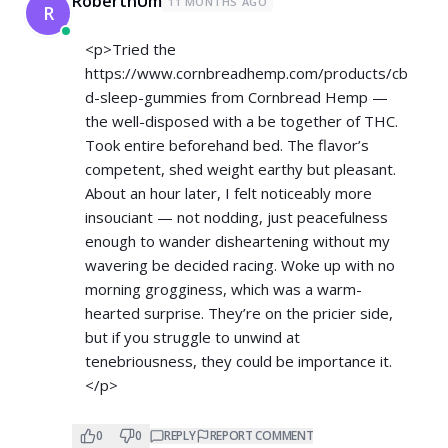
RobertnUm
11 MONTHS AGO
R
<p>Tried the
https://www.cornbreadhemp.com/products/cb
d-sleep-gummies
from Cornbread Hemp —
the well-disposed with a be together of THC.
Took entire beforehand bed. The flavor’s
competent, shed weight earthy but pleasant.
About an hour later, I felt noticeably more
insouciant — not nodding, just peacefulness
enough to wander disheartening without my
wavering be decided racing. Woke up with no
morning grogginess, which was a warm-
hearted surprise. They’re on the pricier side,
but if you struggle to unwind at
tenebriousness, they could be importance it.
</p>
0
0
REPLY
REPORT COMMENT