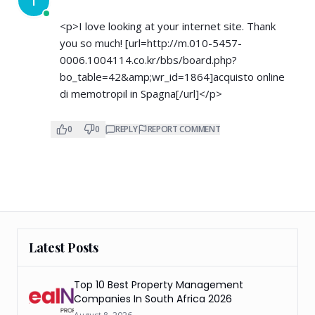
I
<p>I love looking at your internet site. Thank
you so much! [url=
http://m.010-5457-
0006.1004114.co.kr/bbs/board.php?
bo_table=42&amp;wr_id=1864]acquisto
online
di memotropil in Spagna[/url]</p>
0
0
REPLY
REPORT COMMENT
Latest Posts
Top 10 Best Property Management
Companies In South Africa 2026