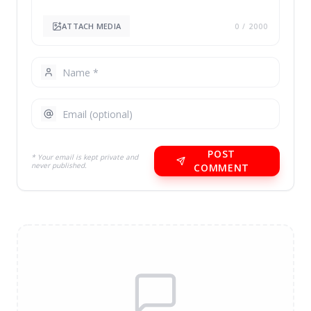
ATTACH MEDIA
0
/ 2000
POST
* Your email is kept private and
never published.
COMMENT