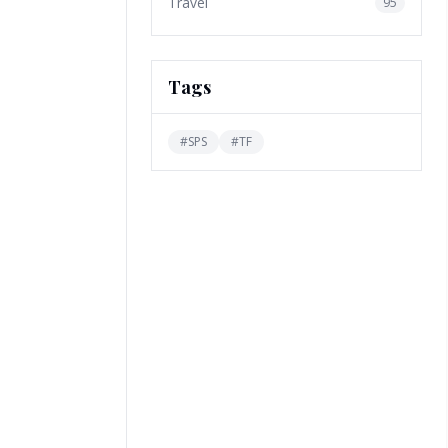
Travel
95
Tags
#
SPS
#
TF