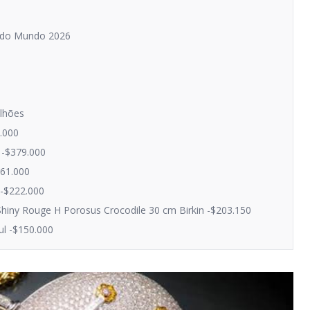
s do Mundo 2026
ilhões
0.000
s -$379.000
261.000
 -$222.000
Shiny Rouge H Porosus Crocodile 30 cm Birkin -$203.150
ul -$150.000