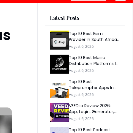
Latest Posts
as
Top 10 Best Esim
Provider In South Africa
2026
August 6, 2026
Top 10 Best Music
Distribution Platforms In
The World 2026
August 6, 2026
Top 10 Best
Teleprompter Apps In
2026
August 6, 2026
VEED.io Review 2026:
App, Login, Generator,
Download, AI & FAQs
August 6, 2026
Top 10 Best Podcast