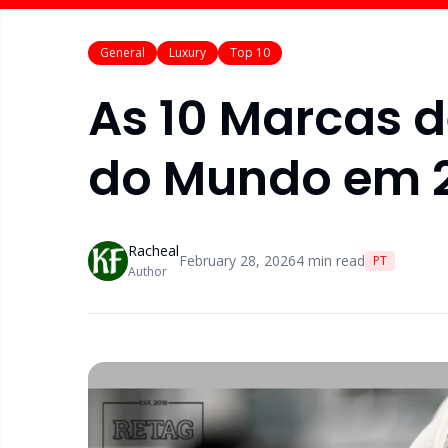
General
Luxury
Top 10
As 10 Marcas d
do Mundo em 
Racheal
February 28, 2026
4
min read
PT
Author