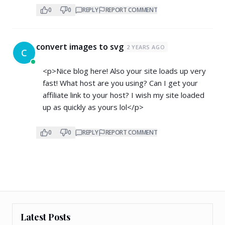
0
0
REPLY
REPORT COMMENT
convert images to svg
2 YEARS AGO
C
<p>Nice blog here! Also your site loads up very
fast! What host are you using? Can I get your
affiliate link to your host? I wish my site loaded
up as quickly as yours lol</p>
0
0
REPLY
REPORT COMMENT
Latest Posts