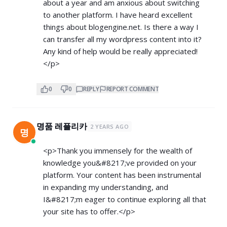
about a year and am anxious about switching
to another platform. I have heard excellent
things about blogengine.net. Is there a way I
can transfer all my wordpress content into it?
Any kind of help would be really appreciated!
</p>
0
0
REPLY
REPORT COMMENT
명품 레플리카
2 YEARS AGO
명
<p>Thank you immensely for the wealth of
knowledge you&#8217;ve provided on your
platform. Your content has been instrumental
in expanding my understanding, and
I&#8217;m eager to continue exploring all that
your site has to offer.</p>