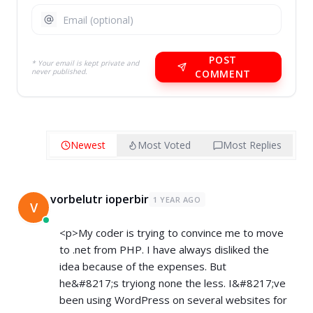
POST
* Your email is kept private and
never published.
COMMENT
Newest
Most Voted
Most Replies
vorbelutr ioperbir
1 YEAR AGO
V
<p>My coder is trying to convince me to move
to .net from PHP. I have always disliked the
idea because of the expenses. But
he&#8217;s tryiong none the less. I&#8217;ve
been using WordPress on several websites for