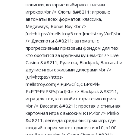
новинки, которые выбирают тысячи
игроков.<br /> Слоты &#8211; игровые
автоматы всех форматов: классика,
Megaways, Bonus Buy.<br />
[url=
https://mellstroy5.com]mellstroy[/url]<br
/> Джекпоты &#8211; автоматы с
прогрессивным призовым фондом для тех,
кто охотится за крупным кушем.<br /> Live
Casino &#8211; Рулетка, Blackjack, Baccarat и
другие игры с живыми дилерами.<br />
[url=
https://https-
mellstroy.com]РјРµР»СЃС‚СЂРѕР№
РєР°Р·РёРЅРѕ[/url]<br /> Blackjack &#8211;
игра для тех, кто любит стратегию и риск.
<br /> Baccarat &#8211; простая и стильная
карточная игра с высоким RTP.<br /> Plinko
&#8211; легенда среди быстрых игр, где
каждый шарик может принести х10, х100
или больше.<br /> Game Shows &#8211;