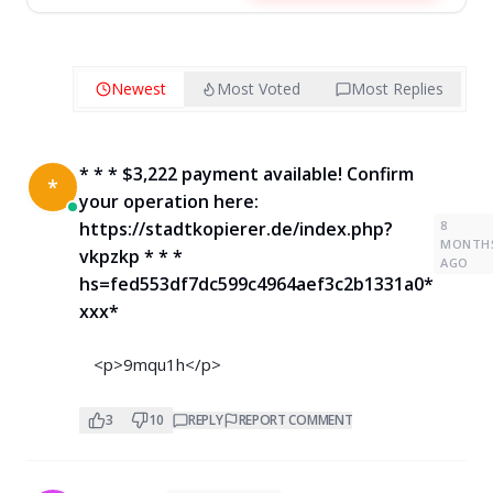
Newest
Most Voted
Most Replies
* * * $3,222 payment available! Confirm
*
your operation here:
8
https://stadtkopierer.de/index.php?
MONTH
vkpzkp * * *
AGO
hs=fed553df7dc599c4964aef3c2b1331a0*
ххх*
<p>9mqu1h</p>
3
10
REPLY
REPORT COMMENT