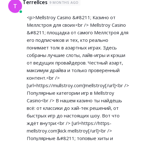
Terrellces
9 MONTHS AGO
T
<p>Mellstroy Casino &#8211; Казино от
Меллстроя для своих<br /> Mellstroy Casino
&#8211; площадка от самого Меллстроя для
его подписчиков и тех, кто реально
понимает толк в азартных играх. Здесь
собраны лучшие слоты, лайв-игры и крэши
от ведущих провайдеров. Честный азарт,
максимум драйва и только проверенный
контент.<br />
[url=
https://mullstroy.com]mellstroy[/url]<br
/>
Популярные категории игр в Mellstroy
Casino<br /> В нашем казино ты найдёшь
всё: от классики до хай-тек решений, от
быстрых игр до настоящих шоу. Вот что
ждёт внутри:<br /> [url=
https://https-
mellstroy.com]kick
mellstroy[/url]<br />
Популярные &#8211; топовые хиты и