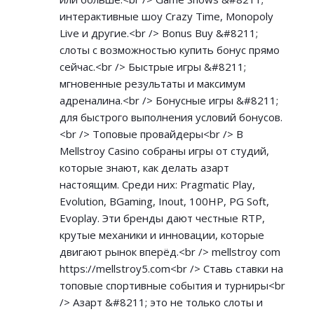
интерактивные шоу Crazy Time, Monopoly
Live и другие.<br /> Bonus Buy &#8211;
слоты с возможностью купить бонус прямо
сейчас.<br /> Быстрые игры &#8211;
мгновенные результаты и максимум
адреналина.<br /> Бонусные игры &#8211;
для быстрого выполнения условий бонусов.
<br /> Топовые провайдеры<br /> В
Mellstroy Casino собраны игры от студий,
которые знают, как делать азарт
настоящим. Среди них: Pragmatic Play,
Evolution, BGaming, Inout, 100HP, PG Soft,
Evoplay. Эти бренды дают честные RTP,
крутые механики и инновации, которые
двигают рынок вперёд.<br /> mellstroy com
https://mellstroy5.com<br
/> Ставь ставки на
топовые спортивные события и турниры<br
/> Азарт &#8211; это не только слоты и