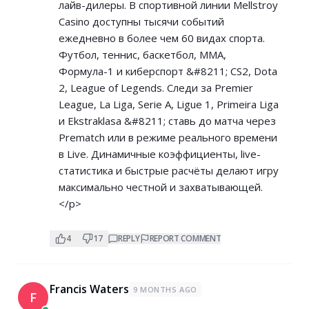
лайв-дилеры. В спортивной линии Mellstroy
Casino доступны тысячи событий
ежедневно в более чем 60 видах спорта.
Футбол, теннис, баскетбол, MMA,
Формула-1 и киберспорт &#8211; CS2, Dota
2, League of Legends. Следи за Premier
League, La Liga, Serie A, Ligue 1, Primeira Liga
и Ekstraklasa &#8211; ставь до матча через
Prematch или в режиме реального времени
в Live. Динамичные коэффициенты, live-
статистика и быстрые расчёты делают игру
максимально честной и захватывающей.
</p>
4
17
REPLY
REPORT COMMENT
Francis Waters
9 MONTHS AGO
F