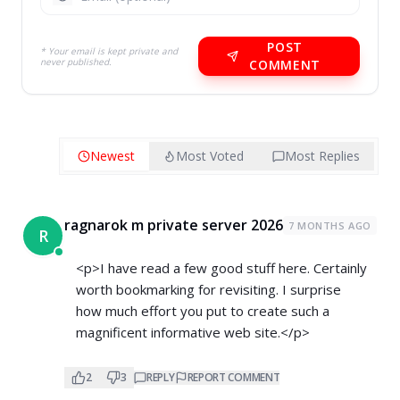
POST
* Your email is kept private and
never published.
COMMENT
Newest
Most Voted
Most Replies
ragnarok m private server 2026
7 MONTHS AGO
R
<p>I have read a few good stuff here. Certainly
worth bookmarking for revisiting. I surprise
how much effort you put to create such a
magnificent informative web site.</p>
2
3
REPLY
REPORT COMMENT