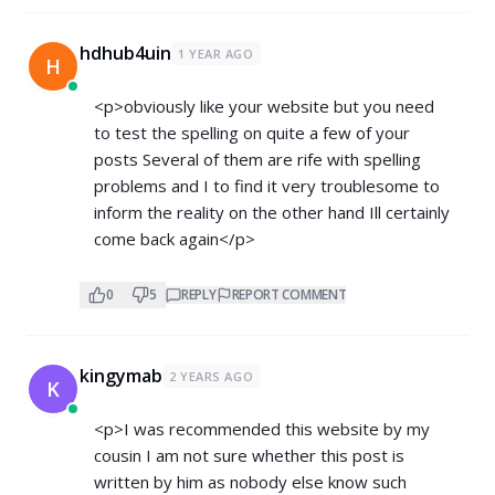
hdhub4uin
1 YEAR AGO
H
<p>obviously like your website but you need
to test the spelling on quite a few of your
posts Several of them are rife with spelling
problems and I to find it very troublesome to
inform the reality on the other hand Ill certainly
come back again</p>
0
5
REPLY
REPORT COMMENT
kingymab
2 YEARS AGO
K
<p>I was recommended this website by my
cousin I am not sure whether this post is
written by him as nobody else know such