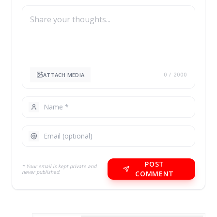
ATTACH MEDIA
0
/ 2000
POST
* Your email is kept private and
never published.
COMMENT