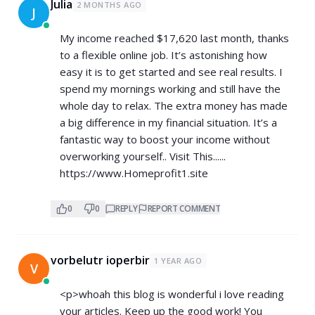
Julia
2 MONTHS AGO
J
My income reached $17,620 last month, thanks
to a flexible online job. It’s astonishing how
easy it is to get started and see real results. I
spend my mornings working and still have the
whole day to relax. The extra money has made
a big difference in my financial situation. It’s a
fantastic way to boost your income without
overworking yourself.. Visit This......
https://www.Homeprofit1.site
0
0
REPLY
REPORT COMMENT
vorbelutr ioperbir
1 YEAR AGO
V
<p>whoah this blog is wonderful i love reading
your articles. Keep up the good work! You