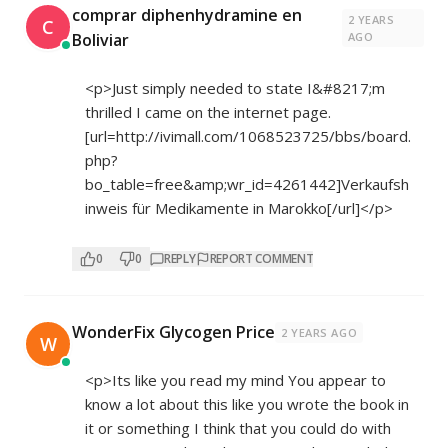
comprar diphenhydramine en
2 YEARS
C
Boliviar
AGO
<p>Just simply needed to state I&#8217;m
thrilled I came on the internet page.
[url=
http://ivimall.com/1068523725/bbs/board.
php?
bo_table=free&amp;wr_id=4261442]Verkaufsh
inweis
für Medikamente in Marokko[/url]</p>
0
0
REPLY
REPORT COMMENT
WonderFix Glycogen Price
2 YEARS AGO
W
<p>Its like you read my mind You appear to
know a lot about this like you wrote the book in
it or something I think that you could do with