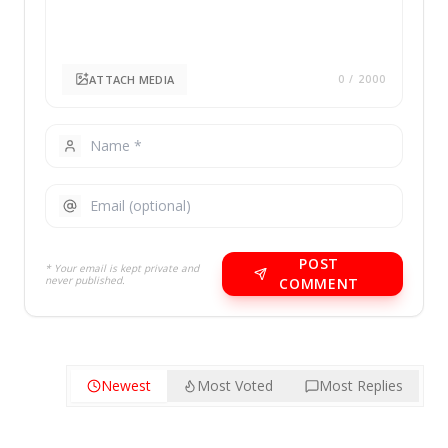
ATTACH MEDIA
0
/ 2000
POST
* Your email is kept private and
never published.
COMMENT
Newest
Most Voted
Most Replies