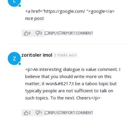
L
<a href="
https://google.com/
">google</a>
nice post
0
3
REPLY
REPORT COMMENT
zoritoler imol
2 YEARS AGO
Z
<p>An interesting dialogue is value comment. I
believe that you should write more on this
matter, it won&#8217;t be a taboo topic but
typically people are not sufficient to talk on
such topics. To the next. Cheers</p>
2
1
REPLY
REPORT COMMENT