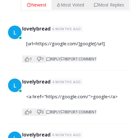
Newest
Most Voted
Most Replies
lovelybread
6 MONTHS AGO
L
[url=
https://google.com/]google[/url]
1
1
REPLY
REPORT COMMENT
lovelybread
6 MONTHS AGO
L
<a href="
https://google.com/">google</a>
0
3
REPLY
REPORT COMMENT
lovelybread
6 MONTHS AGO