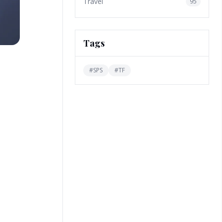
Travel
95
Tags
#
SPS
#
TF