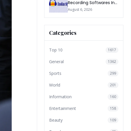
Recording Softwares In
2026
August 6, 2026
Categories
Top 10
1617
General
1362
Sports
299
World
201
Information
160
Entertainment
158
Beauty
109