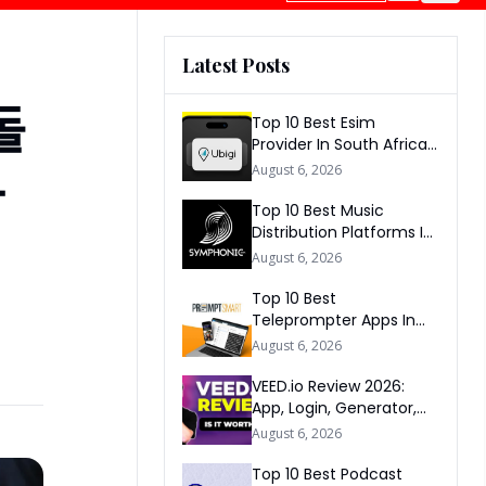
Latest Posts
돌
Top 10 Best Esim
Provider In South Africa
2026
나
August 6, 2026
Top 10 Best Music
Distribution Platforms In
The World 2026
August 6, 2026
Top 10 Best
Teleprompter Apps In
2026
August 6, 2026
VEED.io Review 2026:
App, Login, Generator,
Download, AI & FAQs
August 6, 2026
Top 10 Best Podcast