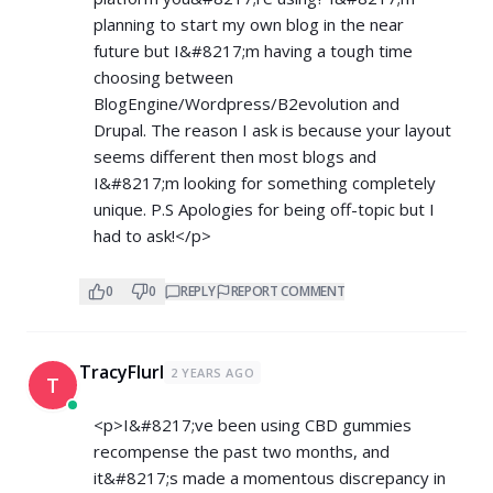
planning to start my own blog in the near
future but I&#8217;m having a tough time
choosing between
BlogEngine/Wordpress/B2evolution and
Drupal. The reason I ask is because your layout
seems different then most blogs and
I&#8217;m looking for something completely
unique. P.S Apologies for being off-topic but I
had to ask!</p>
0
0
REPLY
REPORT COMMENT
TracyFlurl
2 YEARS AGO
T
<p>I&#8217;ve been using CBD gummies
recompense the past two months, and
it&#8217;s made a momentous discrepancy in