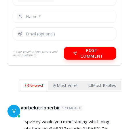
POST
* Your email is kept private and
never published.
COMMENT
Newest
Most Voted
Most Replies
vorbelutrioperbir
1 YEAR AGO
V
<p>Hey would you mind stating which blog
platform you&#8217;re using? I&#8217;m