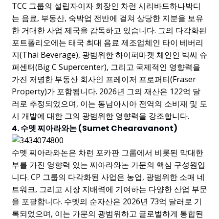
TCC 그룹의 설립자이자 회장인 차런 시리바드하나박디
는 음료, 부동산, 숙박업 전반에 걸쳐 상당한 지분을 보유
한 거대한 사업 제국을 감독하고 있습니다. 그의 다각화된
포트폴리오에는 태국 최대 음료 제조업체인 타이 베버리
지(Thai Beverage), 광범위한 하이퍼마켓 체인인 빅씨 슈
퍼센터(Big C Supercenter), 그리고 국제적인 영향력을
가진 저명한 부동산 회사인 프레이저 프로퍼티(Fraser
Property)가 포함됩니다. 2026년 그의 재산은 122억 달
러로 추정되었으며, 이는 동남아시아 전역의 소비재 및 도
시 개발에 대한 그의 광범위한 영향력을 강조합니다.
4. 수멧 찌아라와논 (Sumet Chearavanont)
수멧 찌아라와논은 차런 포카판 그룹에서 비롯된 막대한
부를 가진 영향력 있는 찌아라와논 가문의 핵심 구성원입
니다. CP 그룹의 다각화된 사업은 농업, 광범위한 소매 네
트워크, 그리고 시장 지배력에 기여하는 다양한 산업 부문
을 포괄합니다. 수멧의 순자산은 2026년 73억 달러로 기
록되었으며, 이는 가문의 광범위하고 글로벌하게 통합된