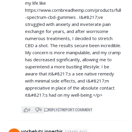
my life like
https://www.cornbreadhemp.com/products/full
-spectrum-cbd-gummies
. I&#8217;ve
struggled with anxiety and inveterate pain
exchange for years, and after worrisome
numerous treatments, I decided to stretch
CBD a shot. The results secure been incredible.
My concern is more manipulable, and my cramp
has decreased significantly, allowing me to
superintend a more bustling lifestyle. I be
aware that it&#8217;s a see native remedy
with minimal side effects, and I&#8217;m
appreciative in place of the absolute contact
it&#8217;s had on my well-being.</p>
0
0
REPLY
REPORT COMMENT
vorbelutr ioperbir
2 YEARS AGO