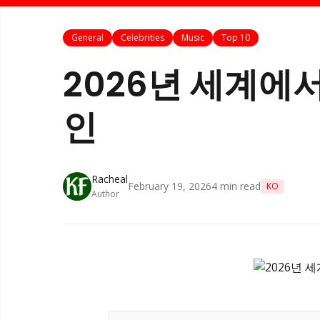
General
Celebrities
Music
Top 10
2026년 세계에서
인
Racheal
February 19, 2026
4
min read
KO
Author