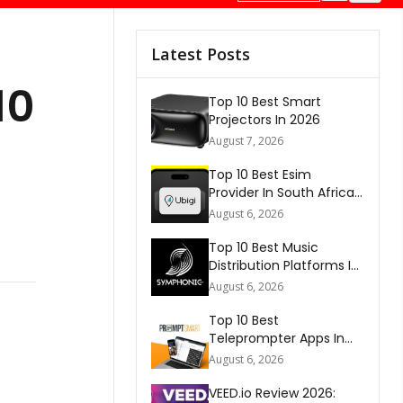
Latest Posts
10
Top 10 Best Smart
Projectors In 2026
August 7, 2026
Top 10 Best Esim
Provider In South Africa
2026
August 6, 2026
Top 10 Best Music
Distribution Platforms In
The World 2026
August 6, 2026
Top 10 Best
Teleprompter Apps In
2026
August 6, 2026
VEED.io Review 2026: