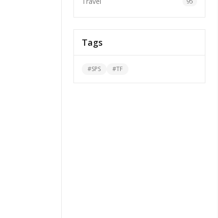
Travel
95
Tags
#
SPS
#
TF