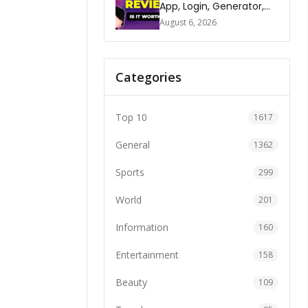
App, Login, Generator,
Download, AI & FAQs
August 6, 2026
Categories
Top 10
1617
General
1362
Sports
299
World
201
Information
160
Entertainment
158
Beauty
109