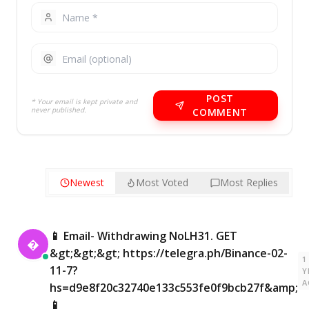
POST
* Your email is kept private and
never published.
COMMENT
Newest
Most Voted
Most Replies
📱 Email- Withdrawing NoLH31. GET

&gt;&gt;&gt; https://telegra.ph/Binance-02-
1
11-7?
Y
A
hs=d9e8f20c32740e133c553fe0f9bcb27f&amp;
📱