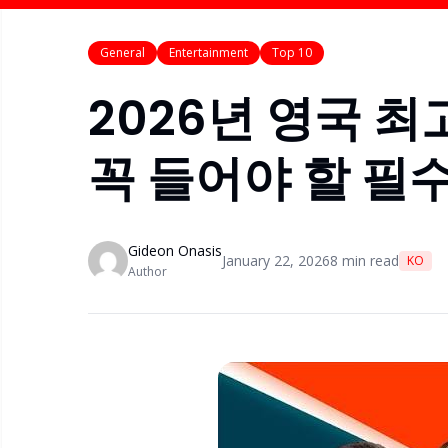
General
Entertainment
Top 10
2026년 영국 최고
꼭 들어야 할 필
Gideon Onasis
January 22, 2026
8
min read
KO
Author