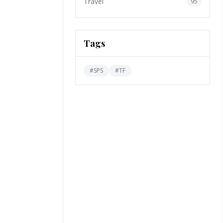
Travel
95
Tags
#
SPS
#
TF