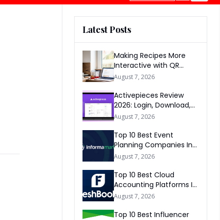
Latest Posts
:
Making Recipes More
Interactive with QR
Codes
August 7, 2026
Activepieces Review
2026: Login, Download,
AI, Pricing, Automation &
August 7, 2026
FAQs
Top 10 Best Event
Planning Companies In
The World 2026
August 7, 2026
Top 10 Best Cloud
Accounting Platforms In
The World 2026
August 7, 2026
Top 10 Best Influencer