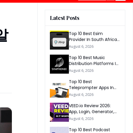
Latest Posts
알
Top 10 Best Esim
Provider In South Africa
2026
August 6, 2026
Top 10 Best Music
Distribution Platforms In
The World 2026
August 6, 2026
Top 10 Best
Teleprompter Apps In
2026
August 6, 2026
VEED.io Review 2026:
App, Login, Generator,
Download, AI & FAQs
August 6, 2026
Top 10 Best Podcast