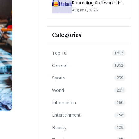
Recording Softwares In
2026
August 6, 2026
Categories
Top 10
1617
General
1362
Sports
299
World
201
Information
160
Entertainment
158
Beauty
109