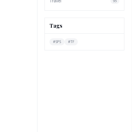
Travel
95
Tags
#
SPS
#
TF