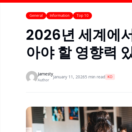
General
Information
Top 10
2026년 세계에서 
아야 할 영향력 
Jamesty
January 11, 2026
5
min read
KO
Author