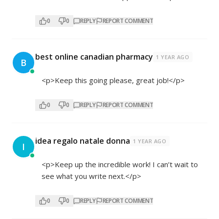
0
0
REPLY
REPORT COMMENT
best online canadian pharmacy
1 YEAR AGO
B
<p>Keep this going please, great job!</p>
0
0
REPLY
REPORT COMMENT
idea regalo natale donna
1 YEAR AGO
I
<p>Keep up the incredible work! I can’t wait to
see what you write next.</p>
0
0
REPLY
REPORT COMMENT