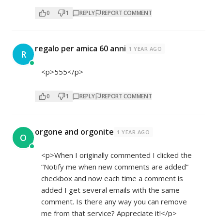
0
1
REPLY
REPORT COMMENT
regalo per amica 60 anni
1 YEAR AGO
R
<p>555</p>
0
1
REPLY
REPORT COMMENT
orgone and orgonite
1 YEAR AGO
O
<p>When I originally commented I clicked the
“Notify me when new comments are added”
checkbox and now each time a comment is
added I get several emails with the same
comment. Is there any way you can remove
me from that service? Appreciate it!</p>