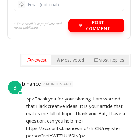
POST
* Your email is kept private and
never published.
COMMENT
Newest
Most Voted
Most Replies
binance
7 MONTHS AGO
B
<p>Thank you for your sharing. I am worried
that I lack creative ideas. It is your article that
makes me full of hope. Thank you. But, I have a
question, can you help me?
https://accounts.binance.info/zh-CN/register-
person?ref=WFZUU6SI</p>