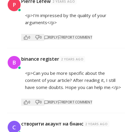
Pierre Lefew
2 YEARS AGO
P
<p>I’m impressed by the quality of your
arguments</p>
0
0
REPLY
REPORT COMMENT
binance register
2 YEARS AGO
B
<p>Can you be more specific about the
content of your article? After reading it, I still
have some doubts. Hope you can help me.</p>
0
0
REPLY
REPORT COMMENT
створити акаунт на бнанс
2 YEARS AGO
С