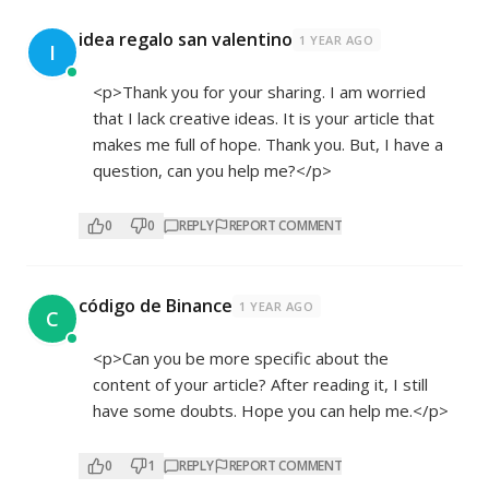
idea regalo san valentino
1 YEAR AGO
I
<p>Thank you for your sharing. I am worried
that I lack creative ideas. It is your article that
makes me full of hope. Thank you. But, I have a
question, can you help me?</p>
0
0
REPLY
REPORT COMMENT
código de Binance
1 YEAR AGO
C
<p>Can you be more specific about the
content of your article? After reading it, I still
have some doubts. Hope you can help me.</p>
0
1
REPLY
REPORT COMMENT