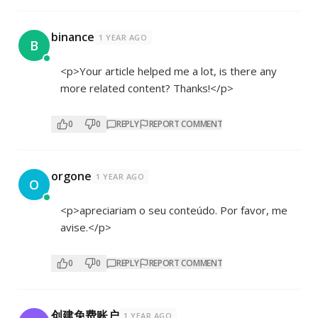
binance
1 YEAR AGO
B
<p>Your article helped me a lot, is there any
more related content? Thanks!</p>
0
0
REPLY
REPORT COMMENT
orgone
1 YEAR AGO
O
<p>apreciariam o seu conteúdo. Por favor, me
avise.</p>
0
0
REPLY
REPORT COMMENT
创建免费账户
1 YEAR AGO