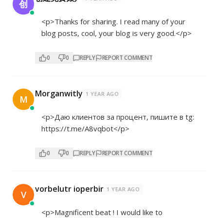
创
<p>Thanks for sharing. I read many of your
blog posts, cool, your blog is very good.</p>
0
0
REPLY
REPORT COMMENT
Morganwitly
1 YEAR AGO
M
<p>Даю клиентов за процент, пишите в tg:
https://t.me/A8vqbot</p>
0
0
REPLY
REPORT COMMENT
vorbelutr ioperbir
1 YEAR AGO
V
<p>Magnificent beat ! I would like to