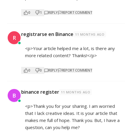
0
1
REPLY
REPORT COMMENT
registrarse en Binance
11 MONTHS AGO
R
<p>Your article helped me a lot, is there any
more related content? Thanks!</p>
0
0
REPLY
REPORT COMMENT
binance register
11 MONTHS AGO
B
<p>Thank you for your sharing. I am worried
that I lack creative ideas. It is your article that
makes me full of hope. Thank you. But, I have a
question, can you help me?