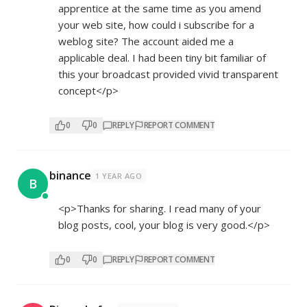
apprentice at the same time as you amend
your web site, how could i subscribe for a
weblog site? The account aided me a
applicable deal. I had been tiny bit familiar of
this your broadcast provided vivid transparent
concept</p>
0
0
REPLY
REPORT COMMENT
binance
1 YEAR AGO
B
<p>Thanks for sharing. I read many of your
blog posts, cool, your blog is very good.</p>
0
0
REPLY
REPORT COMMENT