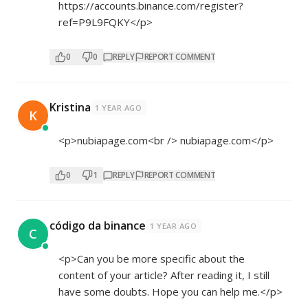
https://accounts.binance.com/register?
ref=P9L9FQKY</p>
0
0
REPLY
REPORT COMMENT
Kristina
1 YEAR AGO
K
<p>nubiapage.com<br /> nubiapage.com</p>
0
1
REPLY
REPORT COMMENT
código da binance
1 YEAR AGO
C
<p>Can you be more specific about the
content of your article? After reading it, I still
have some doubts. Hope you can help me.</p>