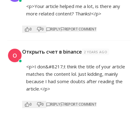
<p>Your article helped me a lot, is there any
more related content? Thanks!</p>
0
0
REPLY
REPORT COMMENT
Открыть счет в binance
2 YEARS AGO
О
<p>I don&#8217;t think the title of your article
matches the content lol. Just kidding, mainly
because I had some doubts after reading the
article.</p>
0
0
REPLY
REPORT COMMENT